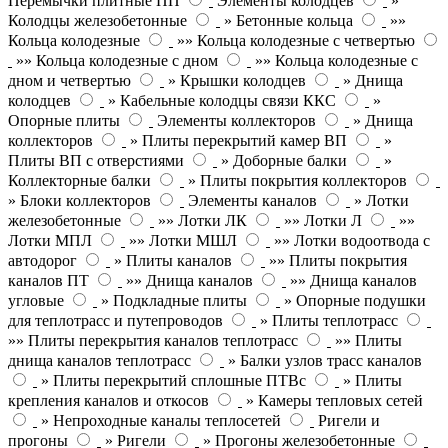
Перемычки плитные ПП
Элементы колодцев
»
Колодцы железобетонные
» Бетонные кольца
»»
Кольца колодезные
»» Кольца колодезные с четвертью
»» Кольца колодезные с дном
»» Кольца колодезные с
дном и четвертью
» Крышки колодцев
» Днища
колодцев
» Кабельные колодцы связи ККС
»
Опорные плиты
Элементы коллекторов
» Днища
коллекторов
» Плиты перекрытий камер ВП
»
Плиты ВП с отверстиями
» Доборные балки
»
Коллекторные балки
» Плиты покрытия коллекторов
» Блоки коллекторов
Элементы каналов
» Лотки
железобетонные
»» Лотки ЛК
»» Лотки Л
»»
Лотки МПЛ
»» Лотки МШЛ
»» Лотки водоотвода с
автодорог
» Плиты каналов
»» Плиты покрытия
каналов ПТ
»» Днища каналов
»» Днища каналов
угловые
» Подкладные плиты
» Опорные подушки
для теплотрасс и путепроводов
» Плиты теплотрасс
»» Плиты перекрытия каналов теплотрасс
»» Плиты
днища каналов теплотрасс
» Балки узлов трасс каналов
» Плиты перекрытий сплошные ПТВс
» Плиты
крепления каналов и откосов
» Камеры тепловых сетей
» Непроходные каналы теплосетей
Ригели и
прогоны
» Ригели
» Прогоны железобетонные