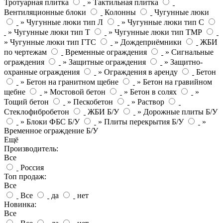
Тротуарная плитка
» Тактильная плитка
Вентиляционные блоки
Колонны
Чугунные люки
» Чугунные люки тип Л
» Чугунные люки тип С
» Чугунные люки тип Т
» Чугунные люки тип ТМР
» Чугунные люки тип ГТС
» Дождеприёмники
ЖБИ
по чертежам
Временные ограждения
» Сигнальные
ограждения
» Защитные ограждения
» Защитно-
охранные ограждения
» Ограждения в аренду
Бетон
» Бетон на гранитном щебне
» Бетон на гравийном
щебне
» Мостовой бетон
» Бетон в солях
»
Тощий бетон
» Пескобетон
» Раствор
Стеклофибробетон
ЖБИ Б/У
» Дорожные плиты Б/У
» Блоки ФБС Б/У
» Плиты перекрытия Б/У
»
Временное ограждение Б/У
Ещё
Производитель:
Все
Россия
Топ продаж:
Все
Все
да
нет
Новинка:
Все