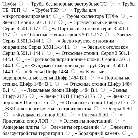
Трубы
» Трубы безнапорные раструбные ТС
» Трубы
ТБ; ТБП
» Трубы ТБР
» Трубы для
микротоннелирования
» Трубы коллектора ТПФэ
»
Звенья Серия 3.501.1-177
»» Прямоугольные звенья.
Серия 3.501.1-177
»» Портальные стенки серия 3.501.1-
177
»» Откосные стенки серия 3.501.1-177
» Звенья
Серия 3.501.1-144.1
»» Звено круглое с плоским
опиранием. Серия 3.501.1-144.1
»» Звенья с оголовком.
Серия 3.501.1-144.1
»» Откосные стенки. Серия 3.501.1-
144.1
»» Противофильтрационные блоки. Серия 3.501.1-
144.1
»» Фундаментные плиты для труб Серия 3.501.1-
144.1
» Звенья Шифр 1484
»» Круглые
водопропускные звенья Шифр 1484 В.1
»» Портальные
стенки. Шифр 1484 В.1
»» Откосные стенки Шифр 1484
В.1
»» Лекальные блоки Шифр 1484 В.1
» Звенья
Шифр 2175
»» Звенья ЗКП Шифр 2175
»» Звенья с
порталом Шифр 2175
»» Откосные стенки Шифр 2175
ЖБИ для энергетического строительства
» Опоры ЛЭП
» Фундаменты опор ЛЭП
» Ригели ЛЭП
»
Приставки опор ЛЭП
» Элементы подстанций
»
Анкерные плиты
Элементы ограждений
Элементы
благоустройства территории
» Бордюрный камень
»