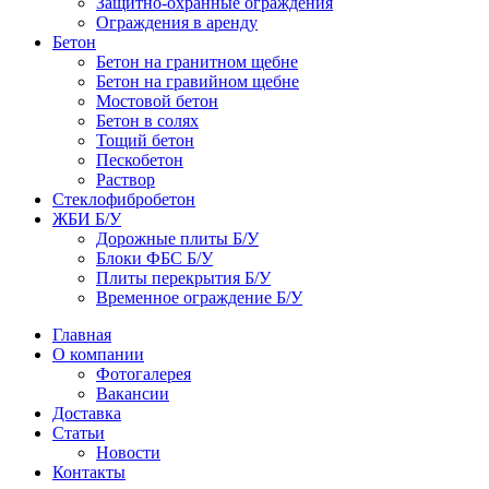
Защитно-охранные ограждения
Ограждения в аренду
Бетон
Бетон на гранитном щебне
Бетон на гравийном щебне
Мостовой бетон
Бетон в солях
Тощий бетон
Пескобетон
Раствор
Стеклофибробетон
ЖБИ Б/У
Дорожные плиты Б/У
Блоки ФБС Б/У
Плиты перекрытия Б/У
Временное ограждение Б/У
Главная
О компании
Фотогалерея
Вакансии
Доставка
Статьи
Новости
Контакты