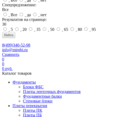
Все
да
нет
Спецпредложение:
Все
Все
да
нет
Результатов на странице:
30
5
20
35
50
65
80
95
Найти
8(499)340-52-98
info@mirgbi.ru
Сравнить
0
0
0
руб.
Каталог товаров
Фундаменты
Блоки ФБС
Плиты ленточных фундаментов
Фундаментные балки
Стеновые блоки
Плиты перекрытия
Плиты ПК
Плиты ПБ