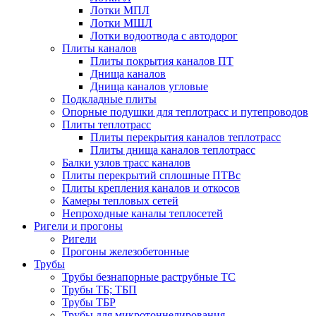
Лотки МПЛ
Лотки МШЛ
Лотки водоотвода с автодорог
Плиты каналов
Плиты покрытия каналов ПТ
Днища каналов
Днища каналов угловые
Подкладные плиты
Опорные подушки для теплотрасс и путепроводов
Плиты теплотрасс
Плиты перекрытия каналов теплотрасс
Плиты днища каналов теплотрасс
Балки узлов трасс каналов
Плиты перекрытий сплошные ПТВс
Плиты крепления каналов и откосов
Камеры тепловых сетей
Непроходные каналы теплосетей
Ригели и прогоны
Ригели
Прогоны железобетонные
Трубы
Трубы безнапорные раструбные ТС
Трубы ТБ; ТБП
Трубы ТБР
Трубы для микротоннелирования