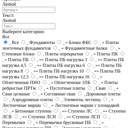
Любой
Текст:
Любой
Выберите категорию:
Все
Все
Фундаменты
» Блоки ФБС
» Плиты
ленточных фундаментов
» Фундаментные балки
»
Стеновые блоки
Плиты перекрытия
» Плиты ПК
» Плиты ПБ
»» Плиты ПБ нагрузка 3
»» Плиты ПБ
нагрузка 4,5
»» Плиты ПБ нагрузка 6
»» Плиты ПБ
нагрузка 8
»» Плиты ПБ нагрузка 10
»» Плиты ПБ
нагрузка 12,5
»» Плиты ПБ нагрузка 16
»
Облегченные ПНО
» Облегченные 1ПБ
» Плиты
ребристые ПРТм
» Пустотные плиты
Сваи
»
Сваи цельные
» Составные сваи
Дорожные плиты
Аэродромные плиты
Элементы лестниц
»
Лестничные марши
» Лестничные марши с площадкой
» Бетонные ступени
»» Ступени ЛС
»» Ступени
ЛСВ
»» Ступени ЛСН
»» Ступени ЛСП
Перемычки
» Перемычки брусковые ПБ
»