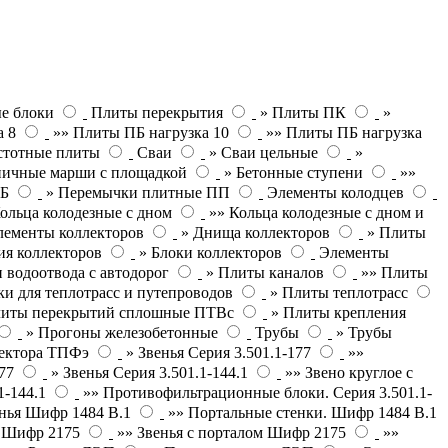
е блоки
Плиты перекрытия
» Плиты ПК
»
а 8
»» Плиты ПБ нагрузка 10
»» Плиты ПБ нагрузка
стотные плиты
Сваи
» Сваи цельные
»
ничные марши с площадкой
» Бетонные ступени
»»
ПБ
» Перемычки плитные ПП
Элементы колодцев
ольца колодезные с дном
»» Кольца колодезные с дном и
лементы коллекторов
» Днища коллекторов
» Плиты
ия коллекторов
» Блоки коллекторов
Элементы
 водоотвода с автодорог
» Плиты каналов
»» Плиты
и для теплотрасс и путепроводов
» Плиты теплотрасс
литы перекрытий сплошные ПТВс
» Плиты крепления
» Прогоны железобетонные
Трубы
» Трубы
лектора ТПФэ
» Звенья Серия 3.501.1-177
»»
77
» Звенья Серия 3.501.1-144.1
»» Звено круглое с
1-144.1
»» Противофильтрационные блоки. Серия 3.501.1-
нья Шифр 1484 В.1
»» Портальные стенки. Шифр 1484 В.1
П Шифр 2175
»» Звенья с порталом Шифр 2175
»»