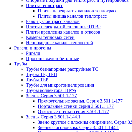
Опорные подушки для теплотрасс и путепроводов
Плиты теплотрасс
Плиты перекрытия каналов теплотрасс
Плиты днища каналов теплотрасс
Балки узлов трасс каналов
Плиты перекрытий сплошные ПТВс
Плиты крепления каналов и откосов
Камеры тепловых сетей
Непроходные каналы теплосетей
Ригели и прогоны
Ригели
Прогоны железобетонные
Трубы
Трубы безнапорные раструбные ТС
Трубы ТБ; ТБП
Трубы ТБР
Трубы для микротоннелирования
Трубы коллектора ТПФэ
Звенья Серия 3.501.1-177
Прямоугольные звенья. Серия 3.501.1-177
Портальные стенки серия 3.501.1-177
Откосные стенки серия 3.501.1-177
Звенья Серия 3.501.1-144.1
Звено круглое с плоским опиранием. Серия 3.
Звенья с оголовком. Серия 3.501.1-144.1