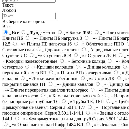
Текст:
Любой
Выберите категорию:
Все
Все
Фундаменты
» Блоки ФБС
» Плиты лен
Плиты ПБ
»» Плиты ПБ нагрузка 3
»» Плиты ПБ нагр
12,5
»» Плиты ПБ нагрузка 16
» Облегченные ПНО
Составные сваи
Дорожные плиты
Аэродромные пли
Ступени ЛС
»» Ступени ЛСВ
»» Ступени ЛСН
» Колодцы железобетонные
» Бетонные кольца
»» Кол
четвертью
» Крышки колодцев
» Днища колодцев
перекрытий камер ВП
» Плиты ВП с отверстиями
» Д
каналов
» Лотки железобетонные
»» Лотки ЛК
»
покрытия каналов ПТ
»» Днища каналов
»» Днища ка
»» Плиты перекрытия каналов теплотрасс
»» Плиты днищ
каналов и откосов
» Камеры тепловых сетей
» Непрох
безнапорные раструбные ТС
» Трубы ТБ; ТБП
» Труб
Прямоугольные звенья. Серия 3.501.1-177
»» Портальные с
плоским опиранием. Серия 3.501.1-144.1
»» Звенья с оголо
144.1
»» Фундаментные плиты для труб Серия 3.501.1-144.
»» Откосные стенки Шифр 1484 В.1
»» Лекальные бл