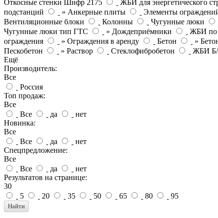
Откосные стенки Шифр 2175
ЖБИ для энергетического ст
подстанций
» Анкерные плиты
Элементы ограждени
Вентиляционные блоки
Колонны
Чугунные люки
Чугунные люки тип ГТС
» Дождеприёмники
ЖБИ по
ограждения
» Ограждения в аренду
Бетон
» Бето
Пескобетон
» Раствор
Стеклофибробетон
ЖБИ Б
Ещё
Производитель:
Все
Россия
Топ продаж:
Все
Все
да
нет
Новинка:
Все
Все
да
нет
Спецпредложение:
Все
Все
да
нет
Результатов на странице:
30
5
20
35
50
65
80
95
Найти