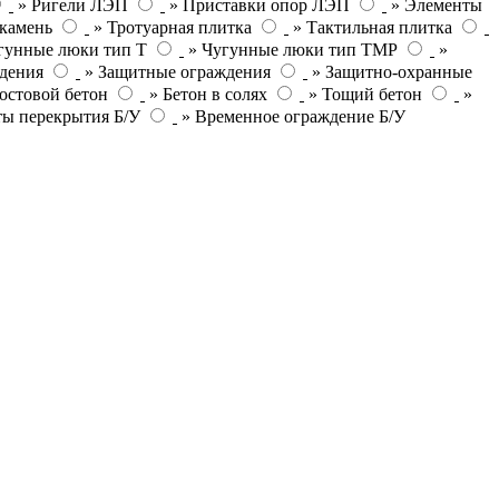
» Ригели ЛЭП
» Приставки опор ЛЭП
» Элементы
камень
» Тротуарная плитка
» Тактильная плитка
гунные люки тип Т
» Чугунные люки тип ТМР
»
дения
» Защитные ограждения
» Защитно-охранные
остовой бетон
» Бетон в солях
» Тощий бетон
»
ты перекрытия Б/У
» Временное ограждение Б/У