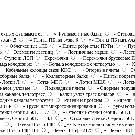
точных фундаментов
» Фундаментные балки
» Стеновы
узка 4,5
»» Плиты ПБ нагрузка 6
»» Плиты ПБ нагрузк
» Облегченные 1ПБ
» Плиты ребристые ПРТм
» Пу
ты
Элементы лестниц
» Лестничные марши
» Лест
»» Ступени ЛСП
Перемычки
» Перемычки брусковые 
ьца колодезные
»» Кольца колодезные с четвертью
»» К
» Кабельные колодцы связи ККС
» Опорные плиты
Э
оборные балки
» Коллекторные балки
» Плиты покрыт
» Лотки Л
»» Лотки МПЛ
»» Лотки МШЛ
»» Лотки
налов угловые
» Подкладные плиты
» Опорные подушк
а каналов теплотрасс
» Балки узлов трасс каналов
» П
одные каналы теплосетей
Ригели и прогоны
» Ригели
ы ТБР
» Трубы для микротоннелирования
» Трубы кол
тенки серия 3.501.1-177
»» Откосные стенки серия 3.501.1-1
вком. Серия 3.501.1-144.1
»» Откосные стенки. Серия 3.501.
1
» Звенья Шифр 1484
»» Круглые водопропускные зве
оки Шифр 1484 В.1
» Звенья Шифр 2175
»» Звенья ЗК