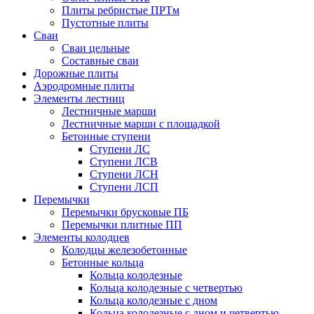
Плиты ребристые ПРТм
Пустотные плиты
Сваи
Сваи цельные
Составные сваи
Дорожные плиты
Аэродромные плиты
Элементы лестниц
Лестничные марши
Лестничные марши с площадкой
Бетонные ступени
Ступени ЛС
Ступени ЛСВ
Ступени ЛСН
Ступени ЛСП
Перемычки
Перемычки брусковые ПБ
Перемычки плитные ПП
Элементы колодцев
Колодцы железобетонные
Бетонные кольца
Кольца колодезные
Кольца колодезные с четвертью
Кольца колодезные с дном
Кольца колодезные с дном и четвертью