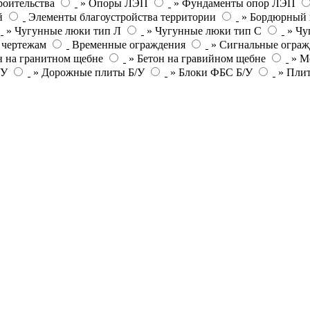
роительства
» Опоры ЛЭП
» Фундаменты опор ЛЭП
й
Элементы благоустройства территории
» Бордюрный 
» Чугунные люки тип Л
» Чугунные люки тип С
» Чу
 чертежам
Временные ограждения
» Сигнальные ограж
н на гранитном щебне
» Бетон на гравийном щебне
» М
/У
» Дорожные плиты Б/У
» Блоки ФБС Б/У
» Пли