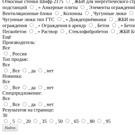
Откосные стенки Шифр 2175
ЖБИ для энергетического ст
подстанций
» Анкерные плиты
Элементы ограждени
Вентиляционные блоки
Колонны
Чугунные люки
Чугунные люки тип ГТС
» Дождеприёмники
ЖБИ по
ограждения
» Ограждения в аренду
Бетон
» Бето
Пескобетон
» Раствор
Стеклофибробетон
ЖБИ Б
Ещё
Производитель:
Все
Россия
Топ продаж:
Все
Все
да
нет
Новинка:
Все
Все
да
нет
Спецпредложение:
Все
Все
да
нет
Результатов на странице:
30
5
20
35
50
65
80
95
Найти