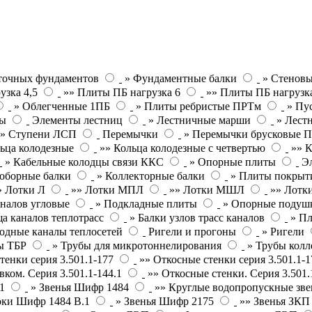
точных фундаментов
» Фундаментные балки
» Стеновы
узка 4,5
»» Плиты ПБ нагрузка 6
»» Плиты ПБ нагрузк
» Облегченные 1ПБ
» Плиты ребристые ПРТм
» Пу
ты
Элементы лестниц
» Лестничные марши
» Лест
»» Ступени ЛСП
Перемычки
» Перемычки брусковые 
ьца колодезные
»» Кольца колодезные с четвертью
»» К
» Кабельные колодцы связи ККС
» Опорные плиты
Э
оборные балки
» Коллекторные балки
» Плиты покрыт
» Лотки Л
»» Лотки МПЛ
»» Лотки МШЛ
»» Лотки
налов угловые
» Подкладные плиты
» Опорные подушк
а каналов теплотрасс
» Балки узлов трасс каналов
» П
одные каналы теплосетей
Ригели и прогоны
» Ригели
ы ТБР
» Трубы для микротоннелирования
» Трубы кол
тенки серия 3.501.1-177
»» Откосные стенки серия 3.501.1-1
вком. Серия 3.501.1-144.1
»» Откосные стенки. Серия 3.501.
1
» Звенья Шифр 1484
»» Круглые водопропускные зве
оки Шифр 1484 В.1
» Звенья Шифр 2175
»» Звенья ЗК