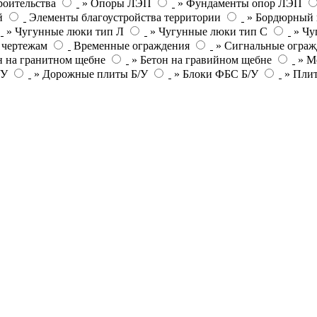
роительства
» Опоры ЛЭП
» Фундаменты опор ЛЭП
й
Элементы благоустройства территории
» Бордюрный 
» Чугунные люки тип Л
» Чугунные люки тип С
» Чу
 чертежам
Временные ограждения
» Сигнальные ограж
н на гранитном щебне
» Бетон на гравийном щебне
» М
/У
» Дорожные плиты Б/У
» Блоки ФБС Б/У
» Пли