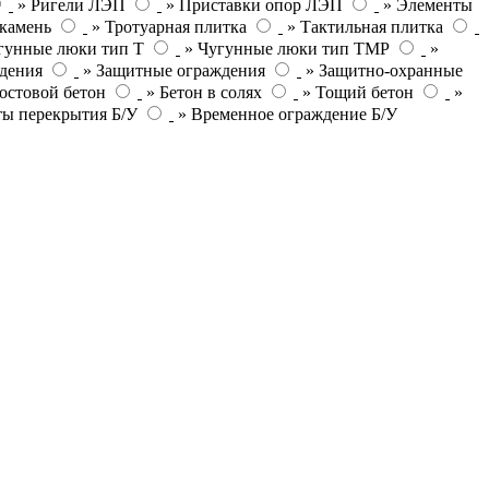
» Ригели ЛЭП
» Приставки опор ЛЭП
» Элементы
камень
» Тротуарная плитка
» Тактильная плитка
гунные люки тип Т
» Чугунные люки тип ТМР
»
дения
» Защитные ограждения
» Защитно-охранные
остовой бетон
» Бетон в солях
» Тощий бетон
»
ты перекрытия Б/У
» Временное ограждение Б/У