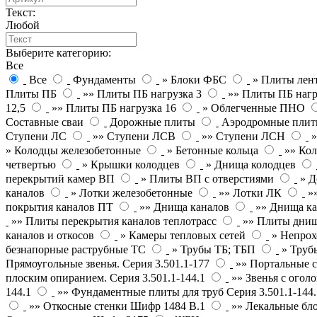
Текст:
Любой
Выберите категорию:
Все
Все
Фундаменты
» Блоки ФБС
» Плиты лен
Плиты ПБ
»» Плиты ПБ нагрузка 3
»» Плиты ПБ нагр
12,5
»» Плиты ПБ нагрузка 16
» Облегченные ПНО
Составные сваи
Дорожные плиты
Аэродромные пли
Ступени ЛС
»» Ступени ЛСВ
»» Ступени ЛСН
» Колодцы железобетонные
» Бетонные кольца
»» Кол
четвертью
» Крышки колодцев
» Днища колодцев
перекрытий камер ВП
» Плиты ВП с отверстиями
» Д
каналов
» Лотки железобетонные
»» Лотки ЛК
»
покрытия каналов ПТ
»» Днища каналов
»» Днища ка
»» Плиты перекрытия каналов теплотрасс
»» Плиты днищ
каналов и откосов
» Камеры тепловых сетей
» Непрох
безнапорные раструбные ТС
» Трубы ТБ; ТБП
» Труб
Прямоугольные звенья. Серия 3.501.1-177
»» Портальные с
плоским опиранием. Серия 3.501.1-144.1
»» Звенья с оголо
144.1
»» Фундаментные плиты для труб Серия 3.501.1-144.
»» Откосные стенки Шифр 1484 В.1
»» Лекальные бл