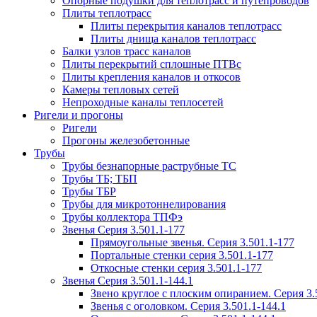
Опорные подушки для теплотрасс и путепроводов
Плиты теплотрасс
Плиты перекрытия каналов теплотрасс
Плиты днища каналов теплотрасс
Балки узлов трасс каналов
Плиты перекрытий сплошные ПТВс
Плиты крепления каналов и откосов
Камеры тепловых сетей
Непроходные каналы теплосетей
Ригели и прогоны
Ригели
Прогоны железобетонные
Трубы
Трубы безнапорные раструбные ТС
Трубы ТБ; ТБП
Трубы ТБР
Трубы для микротоннелирования
Трубы коллектора ТПФэ
Звенья Серия 3.501.1-177
Прямоугольные звенья. Серия 3.501.1-177
Портальные стенки серия 3.501.1-177
Откосные стенки серия 3.501.1-177
Звенья Серия 3.501.1-144.1
Звено круглое с плоским опиранием. Серия 3.
Звенья с оголовком. Серия 3.501.1-144.1