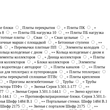
е блоки
Плиты перекрытия
» Плиты ПК
»
а 8
»» Плиты ПБ нагрузка 10
»» Плиты ПБ нагрузка
стотные плиты
Сваи
» Сваи цельные
»
ничные марши с площадкой
» Бетонные ступени
»»
ПБ
» Перемычки плитные ПП
Элементы колодцев
ольца колодезные с дном
»» Кольца колодезные с дном и
лементы коллекторов
» Днища коллекторов
» Плиты
ия коллекторов
» Блоки коллекторов
Элементы
 водоотвода с автодорог
» Плиты каналов
»» Плиты
и для теплотрасс и путепроводов
» Плиты теплотрасс
литы перекрытий сплошные ПТВс
» Плиты крепления
» Прогоны железобетонные
Трубы
» Трубы
лектора ТПФэ
» Звенья Серия 3.501.1-177
»»
77
» Звенья Серия 3.501.1-144.1
»» Звено круглое с
1-144.1
»» Противофильтрационные блоки. Серия 3.501.1-
нья Шифр 1484 В.1
»» Портальные стенки. Шифр 1484 В.1
П Шифр 2175
»» Звенья с порталом Шифр 2175
»»