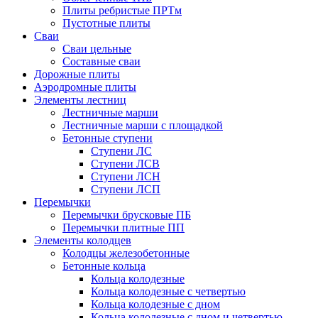
Плиты ребристые ПРТм
Пустотные плиты
Сваи
Сваи цельные
Составные сваи
Дорожные плиты
Аэродромные плиты
Элементы лестниц
Лестничные марши
Лестничные марши с площадкой
Бетонные ступени
Ступени ЛС
Ступени ЛСВ
Ступени ЛСН
Ступени ЛСП
Перемычки
Перемычки брусковые ПБ
Перемычки плитные ПП
Элементы колодцев
Колодцы железобетонные
Бетонные кольца
Кольца колодезные
Кольца колодезные с четвертью
Кольца колодезные с дном
Кольца колодезные с дном и четвертью