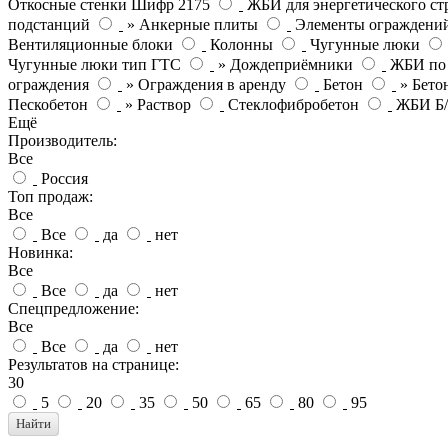
Откосные стенки Шифр 2175
ЖБИ для энергетического ст
подстанций
» Анкерные плиты
Элементы ограждени
Вентиляционные блоки
Колонны
Чугунные люки
Чугунные люки тип ГТС
» Дождеприёмники
ЖБИ по
ограждения
» Ограждения в аренду
Бетон
» Бето
Пескобетон
» Раствор
Стеклофибробетон
ЖБИ Б
Ещё
Производитель:
Все
Россия
Топ продаж:
Все
Все
да
нет
Новинка:
Все
Все
да
нет
Спецпредложение:
Все
Все
да
нет
Результатов на странице:
30
5
20
35
50
65
80
95
Найти