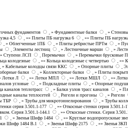
точных фундаментов
» Фундаментные балки
» Стеновы
узка 4,5
»» Плиты ПБ нагрузка 6
»» Плиты ПБ нагрузк
» Облегченные 1ПБ
» Плиты ребристые ПРТм
» Пу
ты
Элементы лестниц
» Лестничные марши
» Лест
»» Ступени ЛСП
Перемычки
» Перемычки брусковые 
ьца колодезные
»» Кольца колодезные с четвертью
»» К
» Кабельные колодцы связи ККС
» Опорные плиты
Э
оборные балки
» Коллекторные балки
» Плиты покрыт
» Лотки Л
»» Лотки МПЛ
»» Лотки МШЛ
»» Лотки
налов угловые
» Подкладные плиты
» Опорные подушк
а каналов теплотрасс
» Балки узлов трасс каналов
» П
одные каналы теплосетей
Ригели и прогоны
» Ригели
ы ТБР
» Трубы для микротоннелирования
» Трубы кол
тенки серия 3.501.1-177
»» Откосные стенки серия 3.501.1-1
вком. Серия 3.501.1-144.1
»» Откосные стенки. Серия 3.501.
1
» Звенья Шифр 1484
»» Круглые водопропускные зве
оки Шифр 1484 В.1
» Звенья Шифр 2175
»» Звенья ЗК