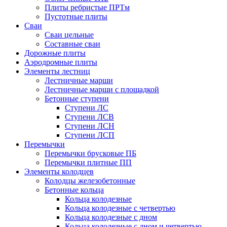
Плиты ребристые ПРТм
Пустотные плиты
Сваи
Сваи цельные
Составные сваи
Дорожные плиты
Аэродромные плиты
Элементы лестниц
Лестничные марши
Лестничные марши с площадкой
Бетонные ступени
Ступени ЛС
Ступени ЛСВ
Ступени ЛСН
Ступени ЛСП
Перемычки
Перемычки брусковые ПБ
Перемычки плитные ПП
Элементы колодцев
Колодцы железобетонные
Бетонные кольца
Кольца колодезные
Кольца колодезные с четвертью
Кольца колодезные с дном
Кольца колодезные с дном и четвертью