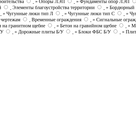
роительства
» Опоры ЛЭП
» Фундаменты опор ЛЭП
й
Элементы благоустройства территории
» Бордюрный 
» Чугунные люки тип Л
» Чугунные люки тип С
» Чу
 чертежам
Временные ограждения
» Сигнальные ограж
н на гранитном щебне
» Бетон на гравийном щебне
» М
/У
» Дорожные плиты Б/У
» Блоки ФБС Б/У
» Пли