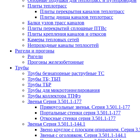
Опорные подушки для теплотрасс и путепроводов
Плиты теплотрасс
Плиты перекрытия каналов теплотрасс
Плиты днища каналов теплотрасс
Балки узлов трасс каналов
Плиты перекрытий сплошные ПТВс
Плиты крепления каналов и откосов
Камеры тепловых сетей
Непроходные каналы теплосетей
Ригели и прогоны
Ригели
Прогоны железобетонные
Трубы
Трубы безнапорные раструбные ТС
Трубы ТБ; ТБП
Трубы ТБР
Трубы для микротоннелирования
Трубы коллектора ТПФэ
Звенья Серия 3.501.1-177
Прямоугольные звенья. Серия 3.501.1-177
Портальные стенки серия 3.501.1-177
Откосные стенки серия 3.501.1-177
Звенья Серия 3.501.1-144.1
Звено круглое с плоским опиранием. Серия 3.
Звенья с оголовком. Серия 3.501.1-144.1