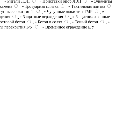
» Ригели ЛЭП
» Приставки опор ЛЭП
» Элементы
камень
» Тротуарная плитка
» Тактильная плитка
гунные люки тип Т
» Чугунные люки тип ТМР
»
дения
» Защитные ограждения
» Защитно-охранные
остовой бетон
» Бетон в солях
» Тощий бетон
»
ты перекрытия Б/У
» Временное ограждение Б/У