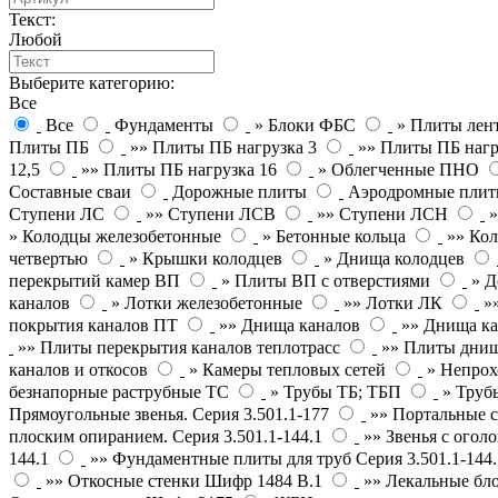
Текст:
Любой
Выберите категорию:
Все
Все
Фундаменты
» Блоки ФБС
» Плиты лен
Плиты ПБ
»» Плиты ПБ нагрузка 3
»» Плиты ПБ нагр
12,5
»» Плиты ПБ нагрузка 16
» Облегченные ПНО
Составные сваи
Дорожные плиты
Аэродромные пли
Ступени ЛС
»» Ступени ЛСВ
»» Ступени ЛСН
» Колодцы железобетонные
» Бетонные кольца
»» Кол
четвертью
» Крышки колодцев
» Днища колодцев
перекрытий камер ВП
» Плиты ВП с отверстиями
» Д
каналов
» Лотки железобетонные
»» Лотки ЛК
»
покрытия каналов ПТ
»» Днища каналов
»» Днища ка
»» Плиты перекрытия каналов теплотрасс
»» Плиты днищ
каналов и откосов
» Камеры тепловых сетей
» Непрох
безнапорные раструбные ТС
» Трубы ТБ; ТБП
» Труб
Прямоугольные звенья. Серия 3.501.1-177
»» Портальные с
плоским опиранием. Серия 3.501.1-144.1
»» Звенья с оголо
144.1
»» Фундаментные плиты для труб Серия 3.501.1-144.
»» Откосные стенки Шифр 1484 В.1
»» Лекальные бл