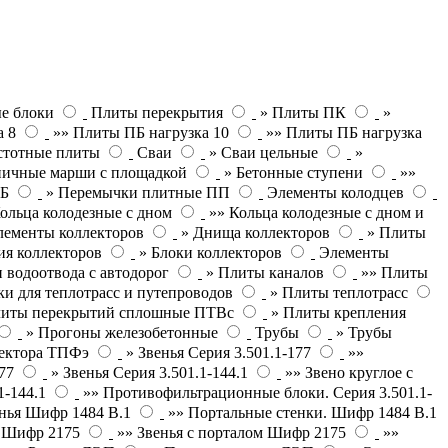
е блоки
Плиты перекрытия
» Плиты ПК
»
а 8
»» Плиты ПБ нагрузка 10
»» Плиты ПБ нагрузка
стотные плиты
Сваи
» Сваи цельные
»
ничные марши с площадкой
» Бетонные ступени
»»
ПБ
» Перемычки плитные ПП
Элементы колодцев
ольца колодезные с дном
»» Кольца колодезные с дном и
лементы коллекторов
» Днища коллекторов
» Плиты
ия коллекторов
» Блоки коллекторов
Элементы
 водоотвода с автодорог
» Плиты каналов
»» Плиты
и для теплотрасс и путепроводов
» Плиты теплотрасс
литы перекрытий сплошные ПТВс
» Плиты крепления
» Прогоны железобетонные
Трубы
» Трубы
лектора ТПФэ
» Звенья Серия 3.501.1-177
»»
77
» Звенья Серия 3.501.1-144.1
»» Звено круглое с
1-144.1
»» Противофильтрационные блоки. Серия 3.501.1-
нья Шифр 1484 В.1
»» Портальные стенки. Шифр 1484 В.1
П Шифр 2175
»» Звенья с порталом Шифр 2175
»»