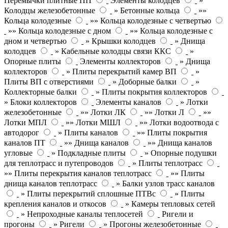
Перемычки плитные ПП
Элементы колодцев
»
Колодцы железобетонные
» Бетонные кольца
»»
Кольца колодезные
»» Кольца колодезные с четвертью
»» Кольца колодезные с дном
»» Кольца колодезные с
дном и четвертью
» Крышки колодцев
» Днища
колодцев
» Кабельные колодцы связи ККС
»
Опорные плиты
Элементы коллекторов
» Днища
коллекторов
» Плиты перекрытий камер ВП
»
Плиты ВП с отверстиями
» Доборные балки
»
Коллекторные балки
» Плиты покрытия коллекторов
» Блоки коллекторов
Элементы каналов
» Лотки
железобетонные
»» Лотки ЛК
»» Лотки Л
»»
Лотки МПЛ
»» Лотки МШЛ
»» Лотки водоотвода с
автодорог
» Плиты каналов
»» Плиты покрытия
каналов ПТ
»» Днища каналов
»» Днища каналов
угловые
» Подкладные плиты
» Опорные подушки
для теплотрасс и путепроводов
» Плиты теплотрасс
»» Плиты перекрытия каналов теплотрасс
»» Плиты
днища каналов теплотрасс
» Балки узлов трасс каналов
» Плиты перекрытий сплошные ПТВс
» Плиты
крепления каналов и откосов
» Камеры тепловых сетей
» Непроходные каналы теплосетей
Ригели и
прогоны
» Ригели
» Прогоны железобетонные