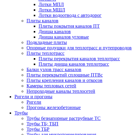
Лотки МПЛ
Лотки МШЛ
Лотки водоотвода с автодорог
Плиты каналов
Плиты покрытия каналов ПТ
Днища каналов
Днища каналов угловые
Подкладные плиты
Опорные подушки для теплотрасс и путепроводов
Плиты теплотрасс
Плиты перекрытия каналов теплотрасс
Плиты днища каналов теплотрасс
Балки узлов трасс каналов
Плиты перекрытий сплошные ПТВс
Плиты крепления каналов и откосов
Камеры тепловых сетей
Непроходные каналы теплосетей
Ригели и прогоны
Ригели
Прогоны железобетонные
Трубы
Трубы безнапорные раструбные ТС
Трубы ТБ; ТБП
Трубы ТБР
Трубы для микротоннелирования