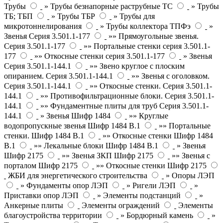
Трубы
» Трубы безнапорные раструбные ТС
» Трубы
ТБ; ТБП
» Трубы ТБР
» Трубы для
микротоннелирования
» Трубы коллектора ТПФэ
»
Звенья Серия 3.501.1-177
»» Прямоугольные звенья.
Серия 3.501.1-177
»» Портальные стенки серия 3.501.1-
177
»» Откосные стенки серия 3.501.1-177
» Звенья
Серия 3.501.1-144.1
»» Звено круглое с плоским
опиранием. Серия 3.501.1-144.1
»» Звенья с оголовком.
Серия 3.501.1-144.1
»» Откосные стенки. Серия 3.501.1-
144.1
»» Противофильтрационные блоки. Серия 3.501.1-
144.1
»» Фундаментные плиты для труб Серия 3.501.1-
144.1
» Звенья Шифр 1484
»» Круглые
водопропускные звенья Шифр 1484 В.1
»» Портальные
стенки. Шифр 1484 В.1
»» Откосные стенки Шифр 1484
В.1
»» Лекальные блоки Шифр 1484 В.1
» Звенья
Шифр 2175
»» Звенья ЗКП Шифр 2175
»» Звенья с
порталом Шифр 2175
»» Откосные стенки Шифр 2175
ЖБИ для энергетического строительства
» Опоры ЛЭП
» Фундаменты опор ЛЭП
» Ригели ЛЭП
»
Приставки опор ЛЭП
» Элементы подстанций
»
Анкерные плиты
Элементы ограждений
Элементы
благоустройства территории
» Бордюрный камень
»