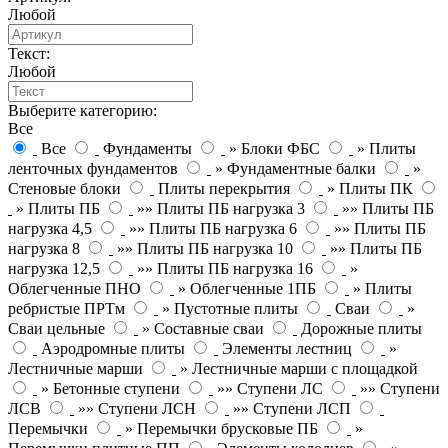
Любой
Текст:
Любой
Выберите категорию:
Все
Все
Фундаменты
» Блоки ФБС
» Плиты
ленточных фундаментов
» Фундаментные балки
»
Стеновые блоки
Плиты перекрытия
» Плиты ПК
» Плиты ПБ
»» Плиты ПБ нагрузка 3
»» Плиты ПБ
нагрузка 4,5
»» Плиты ПБ нагрузка 6
»» Плиты ПБ
нагрузка 8
»» Плиты ПБ нагрузка 10
»» Плиты ПБ
нагрузка 12,5
»» Плиты ПБ нагрузка 16
»
Облегченные ПНО
» Облегченные 1ПБ
» Плиты
ребристые ПРТм
» Пустотные плиты
Сваи
»
Сваи цельные
» Составные сваи
Дорожные плиты
Аэродромные плиты
Элементы лестниц
»
Лестничные марши
» Лестничные марши с площадкой
» Бетонные ступени
»» Ступени ЛС
»» Ступени
ЛСВ
»» Ступени ЛСН
»» Ступени ЛСП
Перемычки
» Перемычки брусковые ПБ
»