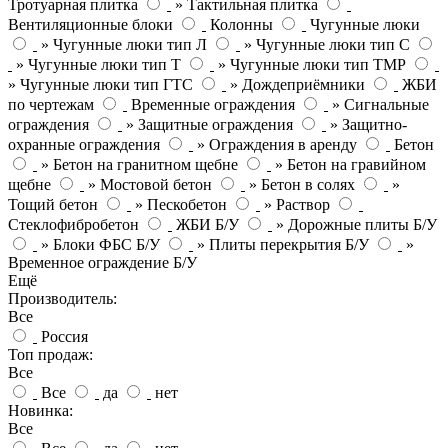
Тротуарная плитка
» Тактильная плитка
Вентиляционные блоки
Колонны
Чугунные люки
» Чугунные люки тип Л
» Чугунные люки тип С
» Чугунные люки тип Т
» Чугунные люки тип ТМР
» Чугунные люки тип ГТС
» Дождеприёмники
ЖБИ
по чертежам
Временные ограждения
» Сигнальные
ограждения
» Защитные ограждения
» Защитно-
охранные ограждения
» Ограждения в аренду
Бетон
» Бетон на гранитном щебне
» Бетон на гравийном
щебне
» Мостовой бетон
» Бетон в солях
»
Тощий бетон
» Пескобетон
» Раствор
Стеклофибробетон
ЖБИ Б/У
» Дорожные плиты Б/У
» Блоки ФБС Б/У
» Плиты перекрытия Б/У
»
Временное ограждение Б/У
Ещё
Производитель:
Все
Россия
Топ продаж:
Все
Все
да
нет
Новинка:
Все