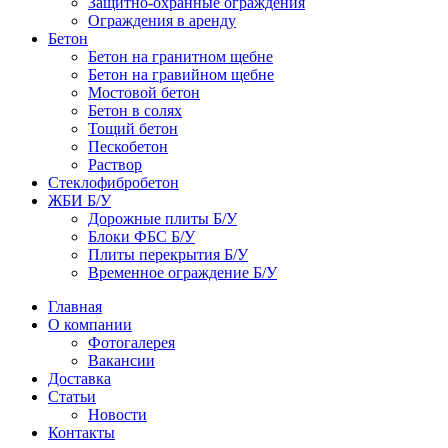
Защитно-охранные ограждения
Ограждения в аренду
Бетон
Бетон на гранитном щебне
Бетон на гравийном щебне
Мостовой бетон
Бетон в солях
Тощий бетон
Пескобетон
Раствор
Стеклофибробетон
ЖБИ Б/У
Дорожные плиты Б/У
Блоки ФБС Б/У
Плиты перекрытия Б/У
Временное ограждение Б/У
Главная
О компании
Фотогалерея
Вакансии
Доставка
Статьи
Новости
Контакты