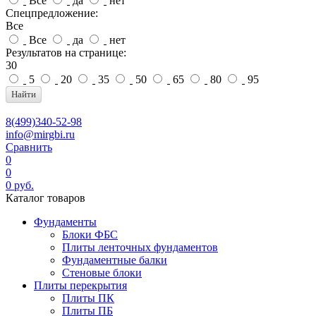
Все
да
нет
Спецпредложение:
Все
Все
да
нет
Результатов на странице:
30
5
20
35
50
65
80
95
Найти
8(499)340-52-98
info@mirgbi.ru
Сравнить
0
0
0
руб.
Каталог товаров
Фундаменты
Блоки ФБС
Плиты ленточных фундаментов
Фундаментные балки
Стеновые блоки
Плиты перекрытия
Плиты ПК
Плиты ПБ