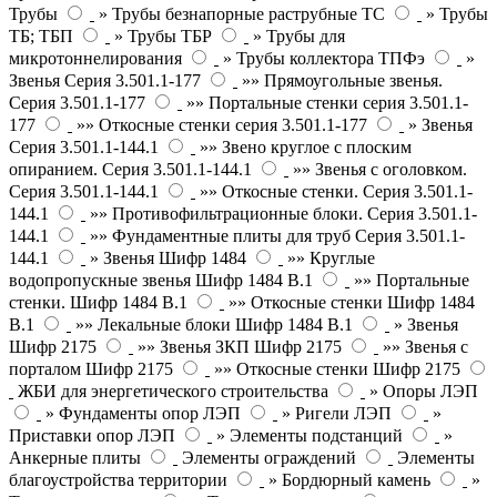
Трубы
» Трубы безнапорные раструбные ТС
» Трубы
ТБ; ТБП
» Трубы ТБР
» Трубы для
микротоннелирования
» Трубы коллектора ТПФэ
»
Звенья Серия 3.501.1-177
»» Прямоугольные звенья.
Серия 3.501.1-177
»» Портальные стенки серия 3.501.1-
177
»» Откосные стенки серия 3.501.1-177
» Звенья
Серия 3.501.1-144.1
»» Звено круглое с плоским
опиранием. Серия 3.501.1-144.1
»» Звенья с оголовком.
Серия 3.501.1-144.1
»» Откосные стенки. Серия 3.501.1-
144.1
»» Противофильтрационные блоки. Серия 3.501.1-
144.1
»» Фундаментные плиты для труб Серия 3.501.1-
144.1
» Звенья Шифр 1484
»» Круглые
водопропускные звенья Шифр 1484 В.1
»» Портальные
стенки. Шифр 1484 В.1
»» Откосные стенки Шифр 1484
В.1
»» Лекальные блоки Шифр 1484 В.1
» Звенья
Шифр 2175
»» Звенья ЗКП Шифр 2175
»» Звенья с
порталом Шифр 2175
»» Откосные стенки Шифр 2175
ЖБИ для энергетического строительства
» Опоры ЛЭП
» Фундаменты опор ЛЭП
» Ригели ЛЭП
»
Приставки опор ЛЭП
» Элементы подстанций
»
Анкерные плиты
Элементы ограждений
Элементы
благоустройства территории
» Бордюрный камень
»