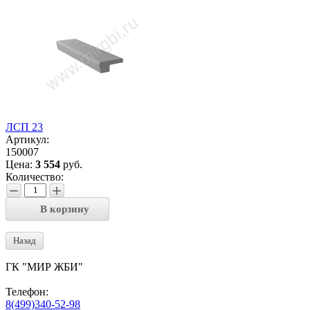
ЛСП 23
Артикул:
150007
Цена:
3 554
руб.
Количество:
−
+
В корзину
Назад
ГК "МИР ЖБИ"
Телефон:
8(499)340-52-98