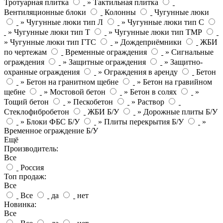
Тротуарная плитка
» Тактильная плитка
Вентиляционные блоки
Колонны
Чугунные люки
» Чугунные люки тип Л
» Чугунные люки тип С
» Чугунные люки тип Т
» Чугунные люки тип ТМР
» Чугунные люки тип ГТС
» Дождеприёмники
ЖБИ
по чертежам
Временные ограждения
» Сигнальные
ограждения
» Защитные ограждения
» Защитно-
охранные ограждения
» Ограждения в аренду
Бетон
» Бетон на гранитном щебне
» Бетон на гравийном
щебне
» Мостовой бетон
» Бетон в солях
»
Тощий бетон
» Пескобетон
» Раствор
Стеклофибробетон
ЖБИ Б/У
» Дорожные плиты Б/У
» Блоки ФБС Б/У
» Плиты перекрытия Б/У
»
Временное ограждение Б/У
Ещё
Производитель:
Все
Россия
Топ продаж:
Все
Все
да
нет
Новинка:
Все