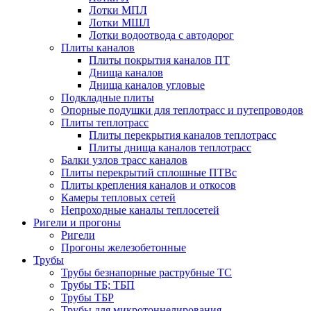
Лотки МПЛ
Лотки МШЛ
Лотки водоотвода с автодорог
Плиты каналов
Плиты покрытия каналов ПТ
Днища каналов
Днища каналов угловые
Подкладные плиты
Опорные подушки для теплотрасс и путепроводов
Плиты теплотрасс
Плиты перекрытия каналов теплотрасс
Плиты днища каналов теплотрасс
Балки узлов трасс каналов
Плиты перекрытий сплошные ПТВс
Плиты крепления каналов и откосов
Камеры тепловых сетей
Непроходные каналы теплосетей
Ригели и прогоны
Ригели
Прогоны железобетонные
Трубы
Трубы безнапорные раструбные ТС
Трубы ТБ; ТБП
Трубы ТБР
Трубы для микротоннелирования