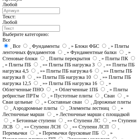
Любой
Текст:
Любой
Выберите категорию:
Все
Все
Фундаменты
» Блоки ФБС
» Плиты
ленточных фундаментов
» Фундаментные балки
»
Стеновые блоки
Плиты перекрытия
» Плиты ПК
» Плиты ПБ
»» Плиты ПБ нагрузка 3
»» Плиты ПБ
нагрузка 4,5
»» Плиты ПБ нагрузка 6
»» Плиты ПБ
нагрузка 8
»» Плиты ПБ нагрузка 10
»» Плиты ПБ
нагрузка 12,5
»» Плиты ПБ нагрузка 16
»
Облегченные ПНО
» Облегченные 1ПБ
» Плиты
ребристые ПРТм
» Пустотные плиты
Сваи
»
Сваи цельные
» Составные сваи
Дорожные плиты
Аэродромные плиты
Элементы лестниц
»
Лестничные марши
» Лестничные марши с площадкой
» Бетонные ступени
»» Ступени ЛС
»» Ступени
ЛСВ
»» Ступени ЛСН
»» Ступени ЛСП
Перемычки
» Перемычки брусковые ПБ
»