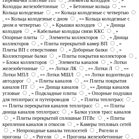
Перемычки плитные ПП
Элементы колодцев
»
Колодцы железобетонные
» Бетонные кольца
»»
Кольца колодезные
»» Кольца колодезные с четвертью
»» Кольца колодезные с дном
»» Кольца колодезные с
дном и четвертью
» Крышки колодцев
» Днища
колодцев
» Кабельные колодцы связи ККС
»
Опорные плиты
Элементы коллекторов
» Днища
коллекторов
» Плиты перекрытий камер ВП
»
Плиты ВП с отверстиями
» Доборные балки
»
Коллекторные балки
» Плиты покрытия коллекторов
» Блоки коллекторов
Элементы каналов
» Лотки
железобетонные
»» Лотки ЛК
»» Лотки Л
»»
Лотки МПЛ
»» Лотки МШЛ
»» Лотки водоотвода с
автодорог
» Плиты каналов
»» Плиты покрытия
каналов ПТ
»» Днища каналов
»» Днища каналов
угловые
» Подкладные плиты
» Опорные подушки
для теплотрасс и путепроводов
» Плиты теплотрасс
»» Плиты перекрытия каналов теплотрасс
»» Плиты
днища каналов теплотрасс
» Балки узлов трасс каналов
» Плиты перекрытий сплошные ПТВс
» Плиты
крепления каналов и откосов
» Камеры тепловых сетей
» Непроходные каналы теплосетей
Ригели и
прогоны
» Ригели
» Прогоны железобетонные