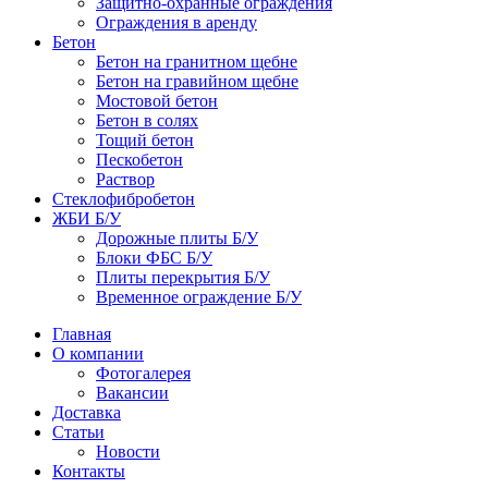
Защитно-охранные ограждения
Ограждения в аренду
Бетон
Бетон на гранитном щебне
Бетон на гравийном щебне
Мостовой бетон
Бетон в солях
Тощий бетон
Пескобетон
Раствор
Стеклофибробетон
ЖБИ Б/У
Дорожные плиты Б/У
Блоки ФБС Б/У
Плиты перекрытия Б/У
Временное ограждение Б/У
Главная
О компании
Фотогалерея
Вакансии
Доставка
Статьи
Новости
Контакты