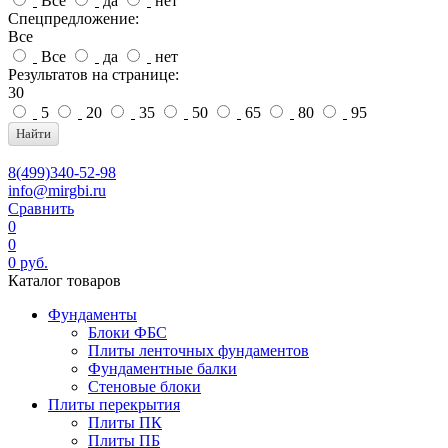
Все
да
нет
Спецпредложение:
Все
Все
да
нет
Результатов на странице:
30
5
20
35
50
65
80
95
Найти
8(499)340-52-98
info@mirgbi.ru
Сравнить
0
0
0
руб.
Каталог товаров
Фундаменты
Блоки ФБС
Плиты ленточных фундаментов
Фундаментные балки
Стеновые блоки
Плиты перекрытия
Плиты ПК
Плиты ПБ