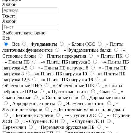
Любой
Текст:
Любой
Выберите категорию:
Все
Все
Фундаменты
» Блоки ФБС
» Плиты
ленточных фундаментов
» Фундаментные балки
»
Стеновые блоки
Плиты перекрытия
» Плиты ПК
» Плиты ПБ
»» Плиты ПБ нагрузка 3
»» Плиты ПБ
нагрузка 4,5
»» Плиты ПБ нагрузка 6
»» Плиты ПБ
нагрузка 8
»» Плиты ПБ нагрузка 10
»» Плиты ПБ
нагрузка 12,5
»» Плиты ПБ нагрузка 16
»
Облегченные ПНО
» Облегченные 1ПБ
» Плиты
ребристые ПРТм
» Пустотные плиты
Сваи
»
Сваи цельные
» Составные сваи
Дорожные плиты
Аэродромные плиты
Элементы лестниц
»
Лестничные марши
» Лестничные марши с площадкой
» Бетонные ступени
»» Ступени ЛС
»» Ступени
ЛСВ
»» Ступени ЛСН
»» Ступени ЛСП
Перемычки
» Перемычки брусковые ПБ
»