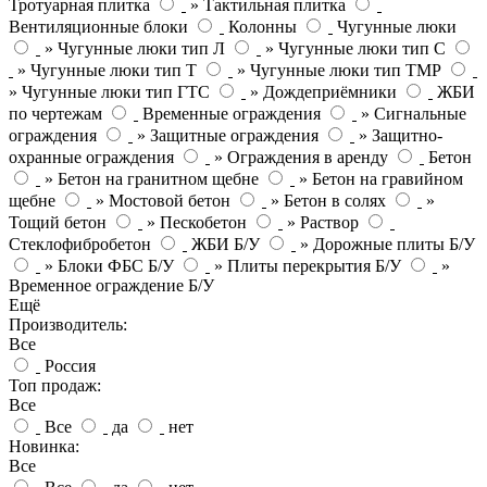
Тротуарная плитка
» Тактильная плитка
Вентиляционные блоки
Колонны
Чугунные люки
» Чугунные люки тип Л
» Чугунные люки тип С
» Чугунные люки тип Т
» Чугунные люки тип ТМР
» Чугунные люки тип ГТС
» Дождеприёмники
ЖБИ
по чертежам
Временные ограждения
» Сигнальные
ограждения
» Защитные ограждения
» Защитно-
охранные ограждения
» Ограждения в аренду
Бетон
» Бетон на гранитном щебне
» Бетон на гравийном
щебне
» Мостовой бетон
» Бетон в солях
»
Тощий бетон
» Пескобетон
» Раствор
Стеклофибробетон
ЖБИ Б/У
» Дорожные плиты Б/У
» Блоки ФБС Б/У
» Плиты перекрытия Б/У
»
Временное ограждение Б/У
Ещё
Производитель:
Все
Россия
Топ продаж:
Все
Все
да
нет
Новинка:
Все