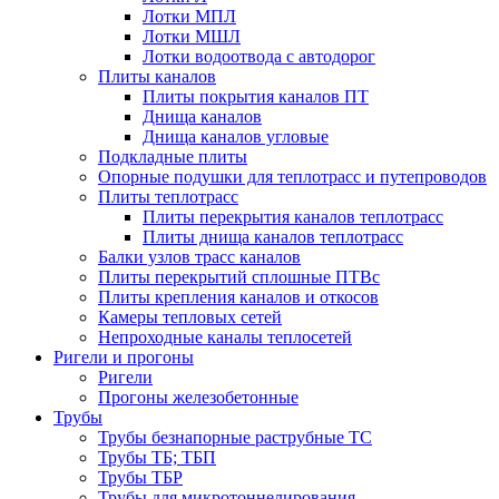
Лотки МПЛ
Лотки МШЛ
Лотки водоотвода с автодорог
Плиты каналов
Плиты покрытия каналов ПТ
Днища каналов
Днища каналов угловые
Подкладные плиты
Опорные подушки для теплотрасс и путепроводов
Плиты теплотрасс
Плиты перекрытия каналов теплотрасс
Плиты днища каналов теплотрасс
Балки узлов трасс каналов
Плиты перекрытий сплошные ПТВс
Плиты крепления каналов и откосов
Камеры тепловых сетей
Непроходные каналы теплосетей
Ригели и прогоны
Ригели
Прогоны железобетонные
Трубы
Трубы безнапорные раструбные ТС
Трубы ТБ; ТБП
Трубы ТБР
Трубы для микротоннелирования