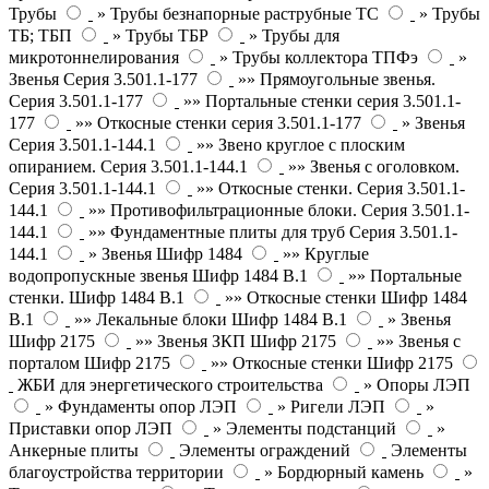
Трубы
» Трубы безнапорные раструбные ТС
» Трубы
ТБ; ТБП
» Трубы ТБР
» Трубы для
микротоннелирования
» Трубы коллектора ТПФэ
»
Звенья Серия 3.501.1-177
»» Прямоугольные звенья.
Серия 3.501.1-177
»» Портальные стенки серия 3.501.1-
177
»» Откосные стенки серия 3.501.1-177
» Звенья
Серия 3.501.1-144.1
»» Звено круглое с плоским
опиранием. Серия 3.501.1-144.1
»» Звенья с оголовком.
Серия 3.501.1-144.1
»» Откосные стенки. Серия 3.501.1-
144.1
»» Противофильтрационные блоки. Серия 3.501.1-
144.1
»» Фундаментные плиты для труб Серия 3.501.1-
144.1
» Звенья Шифр 1484
»» Круглые
водопропускные звенья Шифр 1484 В.1
»» Портальные
стенки. Шифр 1484 В.1
»» Откосные стенки Шифр 1484
В.1
»» Лекальные блоки Шифр 1484 В.1
» Звенья
Шифр 2175
»» Звенья ЗКП Шифр 2175
»» Звенья с
порталом Шифр 2175
»» Откосные стенки Шифр 2175
ЖБИ для энергетического строительства
» Опоры ЛЭП
» Фундаменты опор ЛЭП
» Ригели ЛЭП
»
Приставки опор ЛЭП
» Элементы подстанций
»
Анкерные плиты
Элементы ограждений
Элементы
благоустройства территории
» Бордюрный камень
»