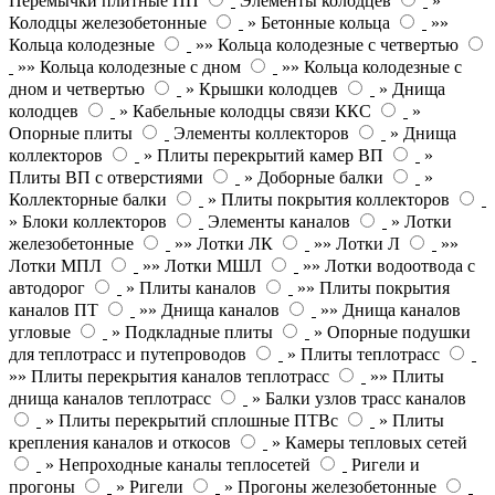
Перемычки плитные ПП
Элементы колодцев
»
Колодцы железобетонные
» Бетонные кольца
»»
Кольца колодезные
»» Кольца колодезные с четвертью
»» Кольца колодезные с дном
»» Кольца колодезные с
дном и четвертью
» Крышки колодцев
» Днища
колодцев
» Кабельные колодцы связи ККС
»
Опорные плиты
Элементы коллекторов
» Днища
коллекторов
» Плиты перекрытий камер ВП
»
Плиты ВП с отверстиями
» Доборные балки
»
Коллекторные балки
» Плиты покрытия коллекторов
» Блоки коллекторов
Элементы каналов
» Лотки
железобетонные
»» Лотки ЛК
»» Лотки Л
»»
Лотки МПЛ
»» Лотки МШЛ
»» Лотки водоотвода с
автодорог
» Плиты каналов
»» Плиты покрытия
каналов ПТ
»» Днища каналов
»» Днища каналов
угловые
» Подкладные плиты
» Опорные подушки
для теплотрасс и путепроводов
» Плиты теплотрасс
»» Плиты перекрытия каналов теплотрасс
»» Плиты
днища каналов теплотрасс
» Балки узлов трасс каналов
» Плиты перекрытий сплошные ПТВс
» Плиты
крепления каналов и откосов
» Камеры тепловых сетей
» Непроходные каналы теплосетей
Ригели и
прогоны
» Ригели
» Прогоны железобетонные