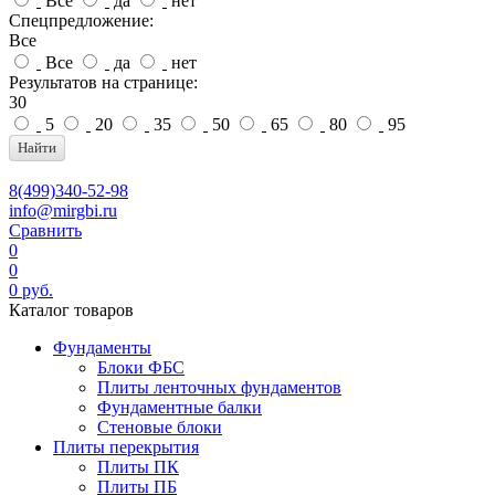
Все
да
нет
Спецпредложение:
Все
Все
да
нет
Результатов на странице:
30
5
20
35
50
65
80
95
Найти
8(499)340-52-98
info@mirgbi.ru
Сравнить
0
0
0
руб.
Каталог товаров
Фундаменты
Блоки ФБС
Плиты ленточных фундаментов
Фундаментные балки
Стеновые блоки
Плиты перекрытия
Плиты ПК
Плиты ПБ