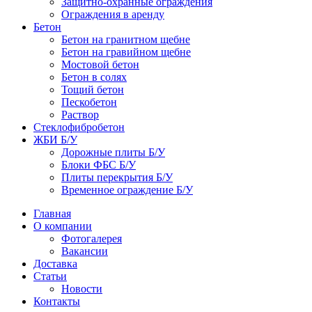
Защитно-охранные ограждения
Ограждения в аренду
Бетон
Бетон на гранитном щебне
Бетон на гравийном щебне
Мостовой бетон
Бетон в солях
Тощий бетон
Пескобетон
Раствор
Стеклофибробетон
ЖБИ Б/У
Дорожные плиты Б/У
Блоки ФБС Б/У
Плиты перекрытия Б/У
Временное ограждение Б/У
Главная
О компании
Фотогалерея
Вакансии
Доставка
Статьи
Новости
Контакты