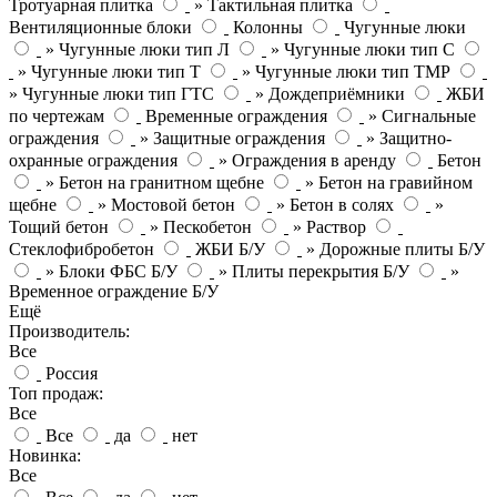
Тротуарная плитка
» Тактильная плитка
Вентиляционные блоки
Колонны
Чугунные люки
» Чугунные люки тип Л
» Чугунные люки тип С
» Чугунные люки тип Т
» Чугунные люки тип ТМР
» Чугунные люки тип ГТС
» Дождеприёмники
ЖБИ
по чертежам
Временные ограждения
» Сигнальные
ограждения
» Защитные ограждения
» Защитно-
охранные ограждения
» Ограждения в аренду
Бетон
» Бетон на гранитном щебне
» Бетон на гравийном
щебне
» Мостовой бетон
» Бетон в солях
»
Тощий бетон
» Пескобетон
» Раствор
Стеклофибробетон
ЖБИ Б/У
» Дорожные плиты Б/У
» Блоки ФБС Б/У
» Плиты перекрытия Б/У
»
Временное ограждение Б/У
Ещё
Производитель:
Все
Россия
Топ продаж:
Все
Все
да
нет
Новинка:
Все