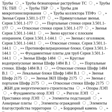
Трубы
» Трубы безнапорные раструбные ТС
» Трубы
ТБ; ТБП
» Трубы ТБР
» Трубы для
микротоннелирования
» Трубы коллектора ТПФэ
»
Звенья Серия 3.501.1-177
»» Прямоугольные звенья.
Серия 3.501.1-177
»» Портальные стенки серия 3.501.1-
177
»» Откосные стенки серия 3.501.1-177
» Звенья
Серия 3.501.1-144.1
»» Звено круглое с плоским
опиранием. Серия 3.501.1-144.1
»» Звенья с оголовком.
Серия 3.501.1-144.1
»» Откосные стенки. Серия 3.501.1-
144.1
»» Противофильтрационные блоки. Серия 3.501.1-
144.1
»» Фундаментные плиты для труб Серия 3.501.1-
144.1
» Звенья Шифр 1484
»» Круглые
водопропускные звенья Шифр 1484 В.1
»» Портальные
стенки. Шифр 1484 В.1
»» Откосные стенки Шифр 1484
В.1
»» Лекальные блоки Шифр 1484 В.1
» Звенья
Шифр 2175
»» Звенья ЗКП Шифр 2175
»» Звенья с
порталом Шифр 2175
»» Откосные стенки Шифр 2175
ЖБИ для энергетического строительства
» Опоры ЛЭП
» Фундаменты опор ЛЭП
» Ригели ЛЭП
»
Приставки опор ЛЭП
» Элементы подстанций
»
Анкерные плиты
Элементы ограждений
Элементы
благоустройства территории
» Бордюрный камень
»