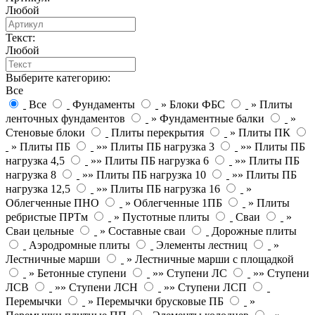
Любой
Текст:
Любой
Выберите категорию:
Все
Все
Фундаменты
» Блоки ФБС
» Плиты
ленточных фундаментов
» Фундаментные балки
»
Стеновые блоки
Плиты перекрытия
» Плиты ПК
» Плиты ПБ
»» Плиты ПБ нагрузка 3
»» Плиты ПБ
нагрузка 4,5
»» Плиты ПБ нагрузка 6
»» Плиты ПБ
нагрузка 8
»» Плиты ПБ нагрузка 10
»» Плиты ПБ
нагрузка 12,5
»» Плиты ПБ нагрузка 16
»
Облегченные ПНО
» Облегченные 1ПБ
» Плиты
ребристые ПРТм
» Пустотные плиты
Сваи
»
Сваи цельные
» Составные сваи
Дорожные плиты
Аэродромные плиты
Элементы лестниц
»
Лестничные марши
» Лестничные марши с площадкой
» Бетонные ступени
»» Ступени ЛС
»» Ступени
ЛСВ
»» Ступени ЛСН
»» Ступени ЛСП
Перемычки
» Перемычки брусковые ПБ
»