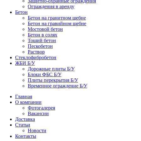
Защитно-охранные ограждения
Ограждения в аренду
Бетон
Бетон на гранитном щебне
Бетон на гравийном щебне
Мостовой бетон
Бетон в солях
Тощий бетон
Пескобетон
Раствор
Стеклофибробетон
ЖБИ Б/У
Дорожные плиты Б/У
Блоки ФБС Б/У
Плиты перекрытия Б/У
Временное ограждение Б/У
Главная
О компании
Фотогалерея
Вакансии
Доставка
Статьи
Новости
Контакты