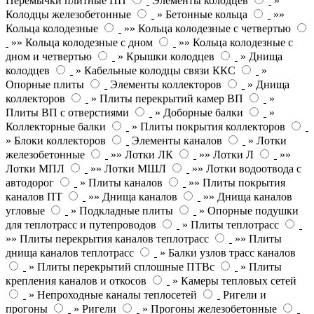
Перемычки плитные ПП
Элементы колодцев
»
Колодцы железобетонные
» Бетонные кольца
»»
Кольца колодезные
»» Кольца колодезные с четвертью
»» Кольца колодезные с дном
»» Кольца колодезные с
дном и четвертью
» Крышки колодцев
» Днища
колодцев
» Кабельные колодцы связи ККС
»
Опорные плиты
Элементы коллекторов
» Днища
коллекторов
» Плиты перекрытий камер ВП
»
Плиты ВП с отверстиями
» Доборные балки
»
Коллекторные балки
» Плиты покрытия коллекторов
» Блоки коллекторов
Элементы каналов
» Лотки
железобетонные
»» Лотки ЛК
»» Лотки Л
»»
Лотки МПЛ
»» Лотки МШЛ
»» Лотки водоотвода с
автодорог
» Плиты каналов
»» Плиты покрытия
каналов ПТ
»» Днища каналов
»» Днища каналов
угловые
» Подкладные плиты
» Опорные подушки
для теплотрасс и путепроводов
» Плиты теплотрасс
»» Плиты перекрытия каналов теплотрасс
»» Плиты
днища каналов теплотрасс
» Балки узлов трасс каналов
» Плиты перекрытий сплошные ПТВс
» Плиты
крепления каналов и откосов
» Камеры тепловых сетей
» Непроходные каналы теплосетей
Ригели и
прогоны
» Ригели
» Прогоны железобетонные