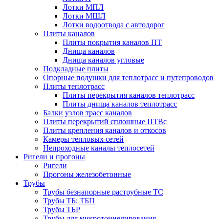
Лотки МПЛ
Лотки МШЛ
Лотки водоотвода с автодорог
Плиты каналов
Плиты покрытия каналов ПТ
Днища каналов
Днища каналов угловые
Подкладные плиты
Опорные подушки для теплотрасс и путепроводов
Плиты теплотрасс
Плиты перекрытия каналов теплотрасс
Плиты днища каналов теплотрасс
Балки узлов трасс каналов
Плиты перекрытий сплошные ПТВс
Плиты крепления каналов и откосов
Камеры тепловых сетей
Непроходные каналы теплосетей
Ригели и прогоны
Ригели
Прогоны железобетонные
Трубы
Трубы безнапорные раструбные ТС
Трубы ТБ; ТБП
Трубы ТБР
Трубы для микротоннелирования