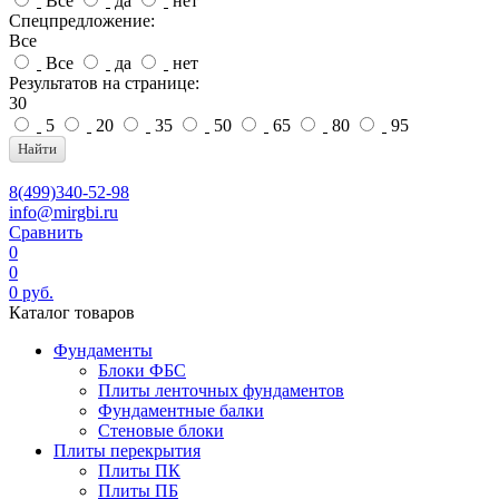
Все
да
нет
Спецпредложение:
Все
Все
да
нет
Результатов на странице:
30
5
20
35
50
65
80
95
Найти
8(499)340-52-98
info@mirgbi.ru
Сравнить
0
0
0
руб.
Каталог товаров
Фундаменты
Блоки ФБС
Плиты ленточных фундаментов
Фундаментные балки
Стеновые блоки
Плиты перекрытия
Плиты ПК
Плиты ПБ