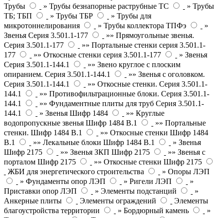
Трубы
» Трубы безнапорные раструбные ТС
» Трубы
ТБ; ТБП
» Трубы ТБР
» Трубы для
микротоннелирования
» Трубы коллектора ТПФэ
»
Звенья Серия 3.501.1-177
»» Прямоугольные звенья.
Серия 3.501.1-177
»» Портальные стенки серия 3.501.1-
177
»» Откосные стенки серия 3.501.1-177
» Звенья
Серия 3.501.1-144.1
»» Звено круглое с плоским
опиранием. Серия 3.501.1-144.1
»» Звенья с оголовком.
Серия 3.501.1-144.1
»» Откосные стенки. Серия 3.501.1-
144.1
»» Противофильтрационные блоки. Серия 3.501.1-
144.1
»» Фундаментные плиты для труб Серия 3.501.1-
144.1
» Звенья Шифр 1484
»» Круглые
водопропускные звенья Шифр 1484 В.1
»» Портальные
стенки. Шифр 1484 В.1
»» Откосные стенки Шифр 1484
В.1
»» Лекальные блоки Шифр 1484 В.1
» Звенья
Шифр 2175
»» Звенья ЗКП Шифр 2175
»» Звенья с
порталом Шифр 2175
»» Откосные стенки Шифр 2175
ЖБИ для энергетического строительства
» Опоры ЛЭП
» Фундаменты опор ЛЭП
» Ригели ЛЭП
»
Приставки опор ЛЭП
» Элементы подстанций
»
Анкерные плиты
Элементы ограждений
Элементы
благоустройства территории
» Бордюрный камень
»