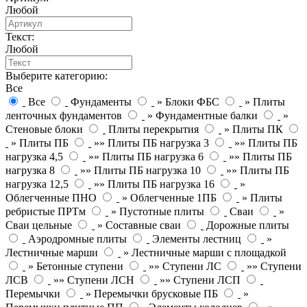
Любой
Текст:
Любой
Выберите категорию:
Все
Все
Фундаменты
» Блоки ФБС
» Плиты
ленточных фундаментов
» Фундаментные балки
»
Стеновые блоки
Плиты перекрытия
» Плиты ПК
» Плиты ПБ
»» Плиты ПБ нагрузка 3
»» Плиты ПБ
нагрузка 4,5
»» Плиты ПБ нагрузка 6
»» Плиты ПБ
нагрузка 8
»» Плиты ПБ нагрузка 10
»» Плиты ПБ
нагрузка 12,5
»» Плиты ПБ нагрузка 16
»
Облегченные ПНО
» Облегченные 1ПБ
» Плиты
ребристые ПРТм
» Пустотные плиты
Сваи
»
Сваи цельные
» Составные сваи
Дорожные плиты
Аэродромные плиты
Элементы лестниц
»
Лестничные марши
» Лестничные марши с площадкой
» Бетонные ступени
»» Ступени ЛС
»» Ступени
ЛСВ
»» Ступени ЛСН
»» Ступени ЛСП
Перемычки
» Перемычки брусковые ПБ
»