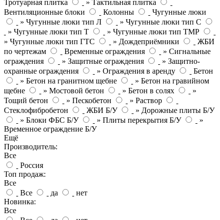
Тротуарная плитка
» Тактильная плитка
Вентиляционные блоки
Колонны
Чугунные люки
» Чугунные люки тип Л
» Чугунные люки тип С
» Чугунные люки тип Т
» Чугунные люки тип ТМР
» Чугунные люки тип ГТС
» Дождеприёмники
ЖБИ
по чертежам
Временные ограждения
» Сигнальные
ограждения
» Защитные ограждения
» Защитно-
охранные ограждения
» Ограждения в аренду
Бетон
» Бетон на гранитном щебне
» Бетон на гравийном
щебне
» Мостовой бетон
» Бетон в солях
»
Тощий бетон
» Пескобетон
» Раствор
Стеклофибробетон
ЖБИ Б/У
» Дорожные плиты Б/У
» Блоки ФБС Б/У
» Плиты перекрытия Б/У
»
Временное ограждение Б/У
Ещё
Производитель:
Все
Россия
Топ продаж:
Все
Все
да
нет
Новинка:
Все