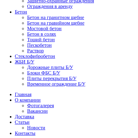
Защитно-охранные ограждения
Ограждения в аренду
Бетон
Бетон на гранитном щебне
Бетон на гравийном щебне
Мостовой бетон
Бетон в солях
Тощий бетон
Пескобетон
Раствор
Стеклофибробетон
ЖБИ Б/У
Дорожные плиты Б/У
Блоки ФБС Б/У
Плиты перекрытия Б/У
Временное ограждение Б/У
Главная
О компании
Фотогалерея
Вакансии
Доставка
Статьи
Новости
Контакты