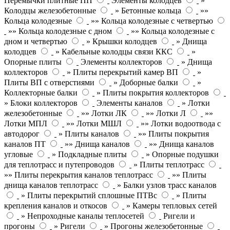
Перемычки плитные ПП
Элементы колодцев
»
Колодцы железобетонные
» Бетонные кольца
»»
Кольца колодезные
»» Кольца колодезные с четвертью
»» Кольца колодезные с дном
»» Кольца колодезные с
дном и четвертью
» Крышки колодцев
» Днища
колодцев
» Кабельные колодцы связи ККС
»
Опорные плиты
Элементы коллекторов
» Днища
коллекторов
» Плиты перекрытий камер ВП
»
Плиты ВП с отверстиями
» Доборные балки
»
Коллекторные балки
» Плиты покрытия коллекторов
» Блоки коллекторов
Элементы каналов
» Лотки
железобетонные
»» Лотки ЛК
»» Лотки Л
»»
Лотки МПЛ
»» Лотки МШЛ
»» Лотки водоотвода с
автодорог
» Плиты каналов
»» Плиты покрытия
каналов ПТ
»» Днища каналов
»» Днища каналов
угловые
» Подкладные плиты
» Опорные подушки
для теплотрасс и путепроводов
» Плиты теплотрасс
»» Плиты перекрытия каналов теплотрасс
»» Плиты
днища каналов теплотрасс
» Балки узлов трасс каналов
» Плиты перекрытий сплошные ПТВс
» Плиты
крепления каналов и откосов
» Камеры тепловых сетей
» Непроходные каналы теплосетей
Ригели и
прогоны
» Ригели
» Прогоны железобетонные