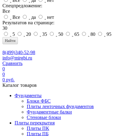
Все
да
нет
Спецпредложение:
Все
Все
да
нет
Результатов на странице:
30
5
20
35
50
65
80
95
Найти
8(499)340-52-98
info@mirgbi.ru
Сравнить
0
0
0
руб.
Каталог товаров
Фундаменты
Блоки ФБС
Плиты ленточных фундаментов
Фундаментные балки
Стеновые блоки
Плиты перекрытия
Плиты ПК
Плиты ПБ