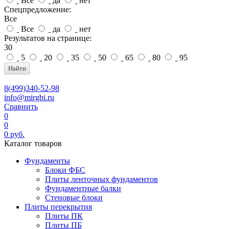
Все
да
нет
Спецпредложение:
Все
Все
да
нет
Результатов на странице:
30
5
20
35
50
65
80
95
Найти
8(499)340-52-98
info@mirgbi.ru
Сравнить
0
0
0
руб.
Каталог товаров
Фундаменты
Блоки ФБС
Плиты ленточных фундаментов
Фундаментные балки
Стеновые блоки
Плиты перекрытия
Плиты ПК
Плиты ПБ