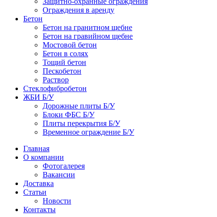
Защитно-охранные ограждения
Ограждения в аренду
Бетон
Бетон на гранитном щебне
Бетон на гравийном щебне
Мостовой бетон
Бетон в солях
Тощий бетон
Пескобетон
Раствор
Стеклофибробетон
ЖБИ Б/У
Дорожные плиты Б/У
Блоки ФБС Б/У
Плиты перекрытия Б/У
Временное ограждение Б/У
Главная
О компании
Фотогалерея
Вакансии
Доставка
Статьи
Новости
Контакты