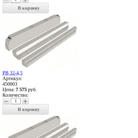
В корзину
РВ 32-4,5
Артикул:
450003
Цена:
7 575
руб.
Количество:
−
+
В корзину