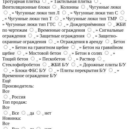
Тротуарная плитка
» Тактильная плитка
Вентиляционные блоки
Колонны
Чугунные люки
» Чугунные люки тип Л
» Чугунные люки тип С
» Чугунные люки тип Т
» Чугунные люки тип ТМР
» Чугунные люки тип ГТС
» Дождеприёмники
ЖБИ
по чертежам
Временные ограждения
» Сигнальные
ограждения
» Защитные ограждения
» Защитно-
охранные ограждения
» Ограждения в аренду
Бетон
» Бетон на гранитном щебне
» Бетон на гравийном
щебне
» Мостовой бетон
» Бетон в солях
»
Тощий бетон
» Пескобетон
» Раствор
Стеклофибробетон
ЖБИ Б/У
» Дорожные плиты Б/У
» Блоки ФБС Б/У
» Плиты перекрытия Б/У
»
Временное ограждение Б/У
Ещё
Производитель:
Все
Россия
Топ продаж:
Все
Все
да
нет
Новинка:
Все