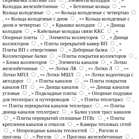
Перемычки плитные ПП
Элементы колодцев
»
Колодцы железобетонные
» Бетонные кольца
»»
Кольца колодезные
»» Кольца колодезные с четвертью
»» Кольца колодезные с дном
»» Кольца колодезные с
дном и четвертью
» Крышки колодцев
» Днища
колодцев
» Кабельные колодцы связи ККС
»
Опорные плиты
Элементы коллекторов
» Днища
коллекторов
» Плиты перекрытий камер ВП
»
Плиты ВП с отверстиями
» Доборные балки
»
Коллекторные балки
» Плиты покрытия коллекторов
» Блоки коллекторов
Элементы каналов
» Лотки
железобетонные
»» Лотки ЛК
»» Лотки Л
»»
Лотки МПЛ
»» Лотки МШЛ
»» Лотки водоотвода с
автодорог
» Плиты каналов
»» Плиты покрытия
каналов ПТ
»» Днища каналов
»» Днища каналов
угловые
» Подкладные плиты
» Опорные подушки
для теплотрасс и путепроводов
» Плиты теплотрасс
»» Плиты перекрытия каналов теплотрасс
»» Плиты
днища каналов теплотрасс
» Балки узлов трасс каналов
» Плиты перекрытий сплошные ПТВс
» Плиты
крепления каналов и откосов
» Камеры тепловых сетей
» Непроходные каналы теплосетей
Ригели и
прогоны
» Ригели
» Прогоны железобетонные