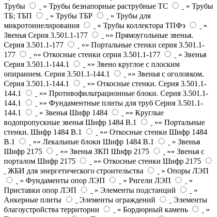
Трубы
» Трубы безнапорные раструбные ТС
» Трубы
ТБ; ТБП
» Трубы ТБР
» Трубы для
микротоннелирования
» Трубы коллектора ТПФэ
»
Звенья Серия 3.501.1-177
»» Прямоугольные звенья.
Серия 3.501.1-177
»» Портальные стенки серия 3.501.1-
177
»» Откосные стенки серия 3.501.1-177
» Звенья
Серия 3.501.1-144.1
»» Звено круглое с плоским
опиранием. Серия 3.501.1-144.1
»» Звенья с оголовком.
Серия 3.501.1-144.1
»» Откосные стенки. Серия 3.501.1-
144.1
»» Противофильтрационные блоки. Серия 3.501.1-
144.1
»» Фундаментные плиты для труб Серия 3.501.1-
144.1
» Звенья Шифр 1484
»» Круглые
водопропускные звенья Шифр 1484 В.1
»» Портальные
стенки. Шифр 1484 В.1
»» Откосные стенки Шифр 1484
В.1
»» Лекальные блоки Шифр 1484 В.1
» Звенья
Шифр 2175
»» Звенья ЗКП Шифр 2175
»» Звенья с
порталом Шифр 2175
»» Откосные стенки Шифр 2175
ЖБИ для энергетического строительства
» Опоры ЛЭП
» Фундаменты опор ЛЭП
» Ригели ЛЭП
»
Приставки опор ЛЭП
» Элементы подстанций
»
Анкерные плиты
Элементы ограждений
Элементы
благоустройства территории
» Бордюрный камень
»