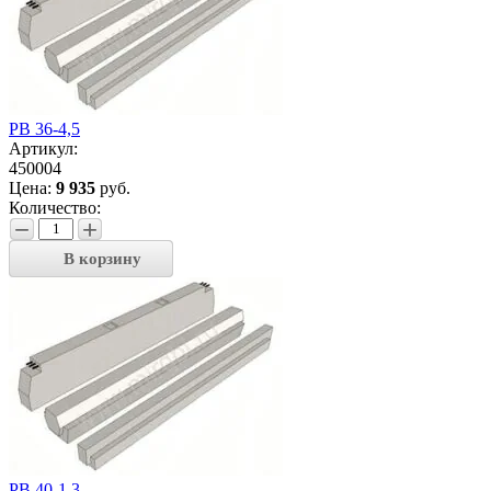
РВ 36-4,5
Артикул:
450004
Цена:
9 935
руб.
Количество:
−
+
В корзину
РВ 40-1,3