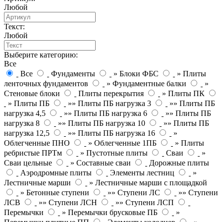
Любой
Текст:
Любой
Выберите категорию:
Все
Все
Фундаменты
» Блоки ФБС
» Плиты
ленточных фундаментов
» Фундаментные балки
»
Стеновые блоки
Плиты перекрытия
» Плиты ПК
» Плиты ПБ
»» Плиты ПБ нагрузка 3
»» Плиты ПБ
нагрузка 4,5
»» Плиты ПБ нагрузка 6
»» Плиты ПБ
нагрузка 8
»» Плиты ПБ нагрузка 10
»» Плиты ПБ
нагрузка 12,5
»» Плиты ПБ нагрузка 16
»
Облегченные ПНО
» Облегченные 1ПБ
» Плиты
ребристые ПРТм
» Пустотные плиты
Сваи
»
Сваи цельные
» Составные сваи
Дорожные плиты
Аэродромные плиты
Элементы лестниц
»
Лестничные марши
» Лестничные марши с площадкой
» Бетонные ступени
»» Ступени ЛС
»» Ступени
ЛСВ
»» Ступени ЛСН
»» Ступени ЛСП
Перемычки
» Перемычки брусковые ПБ
»