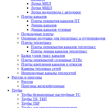
Лотки МПЛ
Лотки МШЛ
Лотки водоотвода с автодорог
Плиты каналов
Плиты покрытия каналов ПТ
Днища каналов
Днища каналов угловые
Подкладные плиты
Опорные подушки для теплотрасс и путепроводов
Плиты теплотрасс
Плиты перекрытия каналов теплотрасс
Плиты днища каналов теплотрасс
Балки узлов трасс каналов
Плиты перекрытий сплошные ПТВс
Плиты крепления каналов и откосов
Камеры тепловых сетей
Непроходные каналы теплосетей
Ригели и прогоны
Ригели
Прогоны железобетонные
Трубы
Трубы безнапорные раструбные ТС
Трубы ТБ; ТБП
Трубы ТБР
Трубы для микротоннелирования