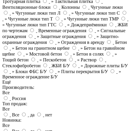
Тротуарная плитка
» Тактильная плитка
Вентиляционные блоки
Колонны
Чугунные люки
» Чугунные люки тип Л
» Чугунные люки тип С
» Чугунные люки тип Т
» Чугунные люки тип ТМР
» Чугунные люки тип ГТС
» Дождеприёмники
ЖБИ
по чертежам
Временные ограждения
» Сигнальные
ограждения
» Защитные ограждения
» Защитно-
охранные ограждения
» Ограждения в аренду
Бетон
» Бетон на гранитном щебне
» Бетон на гравийном
щебне
» Мостовой бетон
» Бетон в солях
»
Тощий бетон
» Пескобетон
» Раствор
Стеклофибробетон
ЖБИ Б/У
» Дорожные плиты Б/У
» Блоки ФБС Б/У
» Плиты перекрытия Б/У
»
Временное ограждение Б/У
Ещё
Производитель:
Все
Россия
Топ продаж:
Все
Все
да
нет
Новинка:
Все