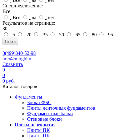
Все
да
нет
Спецпредложение:
Все
Все
да
нет
Результатов на странице:
30
5
20
35
50
65
80
95
Найти
8(499)340-52-98
info@mirgbi.ru
Сравнить
0
0
0
руб.
Каталог товаров
Фундаменты
Блоки ФБС
Плиты ленточных фундаментов
Фундаментные балки
Стеновые блоки
Плиты перекрытия
Плиты ПК
Плиты ПБ