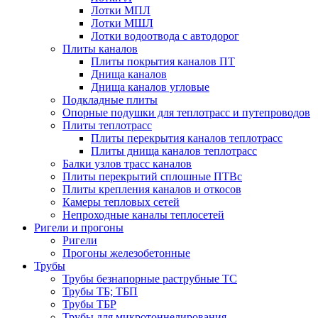
Лотки МПЛ
Лотки МШЛ
Лотки водоотвода с автодорог
Плиты каналов
Плиты покрытия каналов ПТ
Днища каналов
Днища каналов угловые
Подкладные плиты
Опорные подушки для теплотрасс и путепроводов
Плиты теплотрасс
Плиты перекрытия каналов теплотрасс
Плиты днища каналов теплотрасс
Балки узлов трасс каналов
Плиты перекрытий сплошные ПТВс
Плиты крепления каналов и откосов
Камеры тепловых сетей
Непроходные каналы теплосетей
Ригели и прогоны
Ригели
Прогоны железобетонные
Трубы
Трубы безнапорные раструбные ТС
Трубы ТБ; ТБП
Трубы ТБР
Трубы для микротоннелирования