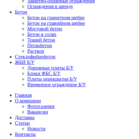
Защитно-охранные ограждения
Ограждения в аренду
Бетон
Бетон на гранитном щебне
Бетон на гравийном щебне
Мостовой бетон
Бетон в солях
Тощий бетон
Пескобетон
Раствор
Стеклофибробетон
ЖБИ Б/У
Дорожные плиты Б/У
Блоки ФБС Б/У
Плиты перекрытия Б/У
Временное ограждение Б/У
Главная
О компании
Фотогалерея
Вакансии
Доставка
Статьи
Новости
Контакты