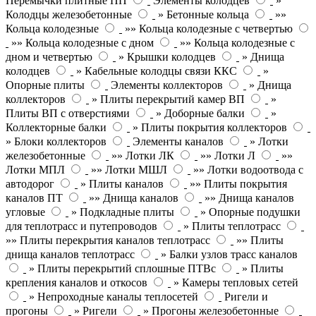
Перемычки плитные ПП
Элементы колодцев
»
Колодцы железобетонные
» Бетонные кольца
»»
Кольца колодезные
»» Кольца колодезные с четвертью
»» Кольца колодезные с дном
»» Кольца колодезные с
дном и четвертью
» Крышки колодцев
» Днища
колодцев
» Кабельные колодцы связи ККС
»
Опорные плиты
Элементы коллекторов
» Днища
коллекторов
» Плиты перекрытий камер ВП
»
Плиты ВП с отверстиями
» Доборные балки
»
Коллекторные балки
» Плиты покрытия коллекторов
» Блоки коллекторов
Элементы каналов
» Лотки
железобетонные
»» Лотки ЛК
»» Лотки Л
»»
Лотки МПЛ
»» Лотки МШЛ
»» Лотки водоотвода с
автодорог
» Плиты каналов
»» Плиты покрытия
каналов ПТ
»» Днища каналов
»» Днища каналов
угловые
» Подкладные плиты
» Опорные подушки
для теплотрасс и путепроводов
» Плиты теплотрасс
»» Плиты перекрытия каналов теплотрасс
»» Плиты
днища каналов теплотрасс
» Балки узлов трасс каналов
» Плиты перекрытий сплошные ПТВс
» Плиты
крепления каналов и откосов
» Камеры тепловых сетей
» Непроходные каналы теплосетей
Ригели и
прогоны
» Ригели
» Прогоны железобетонные