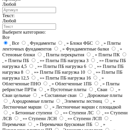
Любой
Текст:
Любой
Выберите категорию:
Все
Все
Фундаменты
» Блоки ФБС
» Плиты
ленточных фундаментов
» Фундаментные балки
»
Стеновые блоки
Плиты перекрытия
» Плиты ПК
» Плиты ПБ
»» Плиты ПБ нагрузка 3
»» Плиты ПБ
нагрузка 4,5
»» Плиты ПБ нагрузка 6
»» Плиты ПБ
нагрузка 8
»» Плиты ПБ нагрузка 10
»» Плиты ПБ
нагрузка 12,5
»» Плиты ПБ нагрузка 16
»
Облегченные ПНО
» Облегченные 1ПБ
» Плиты
ребристые ПРТм
» Пустотные плиты
Сваи
»
Сваи цельные
» Составные сваи
Дорожные плиты
Аэродромные плиты
Элементы лестниц
»
Лестничные марши
» Лестничные марши с площадкой
» Бетонные ступени
»» Ступени ЛС
»» Ступени
ЛСВ
»» Ступени ЛСН
»» Ступени ЛСП
Перемычки
» Перемычки брусковые ПБ
»