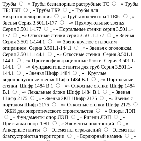
Трубы
» Трубы безнапорные раструбные ТС
» Трубы
ТБ; ТБП
» Трубы ТБР
» Трубы для
микротоннелирования
» Трубы коллектора ТПФэ
»
Звенья Серия 3.501.1-177
»» Прямоугольные звенья.
Серия 3.501.1-177
»» Портальные стенки серия 3.501.1-
177
»» Откосные стенки серия 3.501.1-177
» Звенья
Серия 3.501.1-144.1
»» Звено круглое с плоским
опиранием. Серия 3.501.1-144.1
»» Звенья с оголовком.
Серия 3.501.1-144.1
»» Откосные стенки. Серия 3.501.1-
144.1
»» Противофильтрационные блоки. Серия 3.501.1-
144.1
»» Фундаментные плиты для труб Серия 3.501.1-
144.1
» Звенья Шифр 1484
»» Круглые
водопропускные звенья Шифр 1484 В.1
»» Портальные
стенки. Шифр 1484 В.1
»» Откосные стенки Шифр 1484
В.1
»» Лекальные блоки Шифр 1484 В.1
» Звенья
Шифр 2175
»» Звенья ЗКП Шифр 2175
»» Звенья с
порталом Шифр 2175
»» Откосные стенки Шифр 2175
ЖБИ для энергетического строительства
» Опоры ЛЭП
» Фундаменты опор ЛЭП
» Ригели ЛЭП
»
Приставки опор ЛЭП
» Элементы подстанций
»
Анкерные плиты
Элементы ограждений
Элементы
благоустройства территории
» Бордюрный камень
»