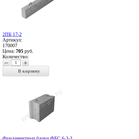
2ПБ 17-2
Артикул:
170007
Цена:
705
руб.
Количество:
−
+
В корзину
Фундаментные блоки ФБС 6-3-3