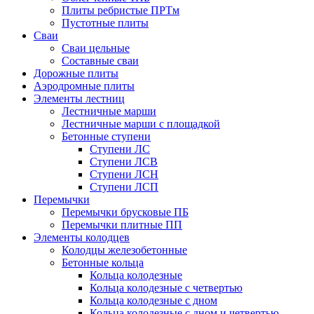
Плиты ребристые ПРТм
Пустотные плиты
Сваи
Сваи цельные
Составные сваи
Дорожные плиты
Аэродромные плиты
Элементы лестниц
Лестничные марши
Лестничные марши с площадкой
Бетонные ступени
Ступени ЛС
Ступени ЛСВ
Ступени ЛСН
Ступени ЛСП
Перемычки
Перемычки брусковые ПБ
Перемычки плитные ПП
Элементы колодцев
Колодцы железобетонные
Бетонные кольца
Кольца колодезные
Кольца колодезные с четвертью
Кольца колодезные с дном
Кольца колодезные с дном и четвертью