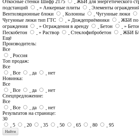
Откосные стенки Шифр 2175
ЖБИ для энергетического ст
подстанций
» Анкерные плиты
Элементы ограждени
Вентиляционные блоки
Колонны
Чугунные люки
Чугунные люки тип ГТС
» Дождеприёмники
ЖБИ по
ограждения
» Ограждения в аренду
Бетон
» Бето
Пескобетон
» Раствор
Стеклофибробетон
ЖБИ Б
Ещё
Производитель:
Все
Россия
Топ продаж:
Все
Все
да
нет
Новинка:
Все
Все
да
нет
Спецпредложение:
Все
Все
да
нет
Результатов на странице:
30
5
20
35
50
65
80
95
Найти