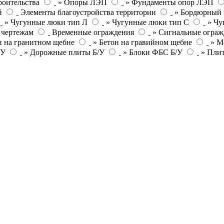
роительства
» Опоры ЛЭП
» Фундаменты опор ЛЭП
й
Элементы благоустройства территории
» Бордюрный 
» Чугунные люки тип Л
» Чугунные люки тип С
» Чу
 чертежам
Временные ограждения
» Сигнальные ограж
н на гранитном щебне
» Бетон на гравийном щебне
» М
/У
» Дорожные плиты Б/У
» Блоки ФБС Б/У
» Пли