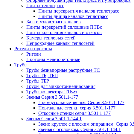
Опорные подушки для теплотрасс и путепроводов
Плиты теплотрасс
Плиты перекрытия каналов теплотрасс
Плиты днища каналов теплотрасс
Балки узлов трасс каналов
Плиты перекрытий сплошные ПТВс
Плиты крепления каналов и откосов
Камеры тепловых сетей
Непроходные каналы теплосетей
Ригели и прогоны
Ригели
Прогоны железобетонные
Трубы
Трубы безнапорные раструбные ТС
Трубы ТБ; ТБП
Трубы ТБР
Трубы для микротоннелирования
Трубы коллектора ТПФэ
Звенья Серия 3.501.1-177
Прямоугольные звенья. Серия 3.501.1-177
Портальные стенки серия 3.501.1-177
Откосные стенки серия 3.501.1-177
Звенья Серия 3.501.1-144.1
Звено круглое с плоским опиранием. Серия 3.
Звенья с оголовком. Серия 3.501.1-144.1