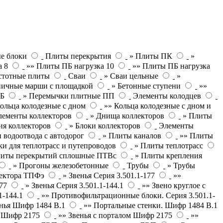
е блоки
Плиты перекрытия
» Плиты ПК
»
а 8
»» Плиты ПБ нагрузка 10
»» Плиты ПБ нагрузка
стотные плиты
Сваи
» Сваи цельные
»
ничные марши с площадкой
» Бетонные ступени
»»
ПБ
» Перемычки плитные ПП
Элементы колодцев
ольца колодезные с дном
»» Кольца колодезные с дном и
лементы коллекторов
» Днища коллекторов
» Плиты
ия коллекторов
» Блоки коллекторов
Элементы
 водоотвода с автодорог
» Плиты каналов
»» Плиты
и для теплотрасс и путепроводов
» Плиты теплотрасс
литы перекрытий сплошные ПТВс
» Плиты крепления
» Прогоны железобетонные
Трубы
» Трубы
лектора ТПФэ
» Звенья Серия 3.501.1-177
»»
77
» Звенья Серия 3.501.1-144.1
»» Звено круглое с
1-144.1
»» Противофильтрационные блоки. Серия 3.501.1-
нья Шифр 1484 В.1
»» Портальные стенки. Шифр 1484 В.1
П Шифр 2175
»» Звенья с порталом Шифр 2175
»»