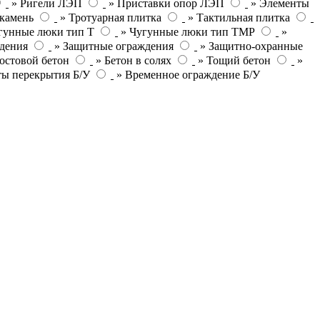
» Ригели ЛЭП
» Приставки опор ЛЭП
» Элементы
камень
» Тротуарная плитка
» Тактильная плитка
гунные люки тип Т
» Чугунные люки тип ТМР
»
дения
» Защитные ограждения
» Защитно-охранные
остовой бетон
» Бетон в солях
» Тощий бетон
»
ты перекрытия Б/У
» Временное ограждение Б/У