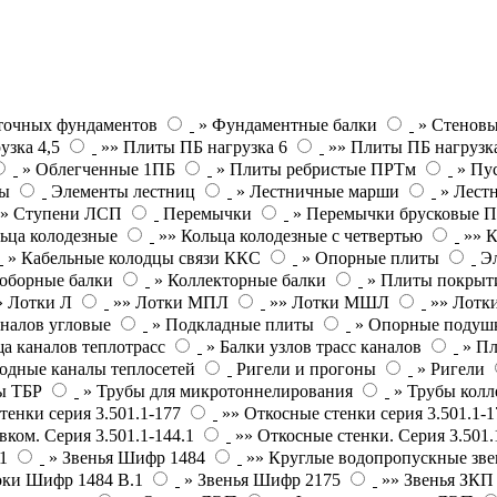
точных фундаментов
» Фундаментные балки
» Стеновы
узка 4,5
»» Плиты ПБ нагрузка 6
»» Плиты ПБ нагрузк
» Облегченные 1ПБ
» Плиты ребристые ПРТм
» Пу
ты
Элементы лестниц
» Лестничные марши
» Лест
»» Ступени ЛСП
Перемычки
» Перемычки брусковые 
ьца колодезные
»» Кольца колодезные с четвертью
»» К
» Кабельные колодцы связи ККС
» Опорные плиты
Э
оборные балки
» Коллекторные балки
» Плиты покрыт
» Лотки Л
»» Лотки МПЛ
»» Лотки МШЛ
»» Лотки
налов угловые
» Подкладные плиты
» Опорные подушк
а каналов теплотрасс
» Балки узлов трасс каналов
» П
одные каналы теплосетей
Ригели и прогоны
» Ригели
ы ТБР
» Трубы для микротоннелирования
» Трубы кол
тенки серия 3.501.1-177
»» Откосные стенки серия 3.501.1-1
вком. Серия 3.501.1-144.1
»» Откосные стенки. Серия 3.501.
1
» Звенья Шифр 1484
»» Круглые водопропускные зве
оки Шифр 1484 В.1
» Звенья Шифр 2175
»» Звенья ЗК