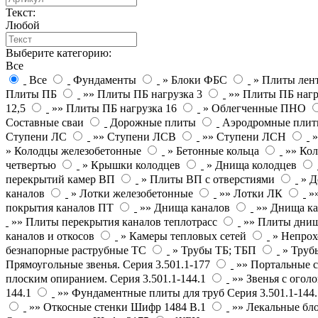
Текст:
Любой
Выберите категорию:
Все
Все
Фундаменты
» Блоки ФБС
» Плиты лен
Плиты ПБ
»» Плиты ПБ нагрузка 3
»» Плиты ПБ нагр
12,5
»» Плиты ПБ нагрузка 16
» Облегченные ПНО
Составные сваи
Дорожные плиты
Аэродромные пли
Ступени ЛС
»» Ступени ЛСВ
»» Ступени ЛСН
» Колодцы железобетонные
» Бетонные кольца
»» Кол
четвертью
» Крышки колодцев
» Днища колодцев
перекрытий камер ВП
» Плиты ВП с отверстиями
» Д
каналов
» Лотки железобетонные
»» Лотки ЛК
»
покрытия каналов ПТ
»» Днища каналов
»» Днища ка
»» Плиты перекрытия каналов теплотрасс
»» Плиты днищ
каналов и откосов
» Камеры тепловых сетей
» Непрох
безнапорные раструбные ТС
» Трубы ТБ; ТБП
» Труб
Прямоугольные звенья. Серия 3.501.1-177
»» Портальные с
плоским опиранием. Серия 3.501.1-144.1
»» Звенья с оголо
144.1
»» Фундаментные плиты для труб Серия 3.501.1-144.
»» Откосные стенки Шифр 1484 В.1
»» Лекальные бл