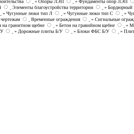
роительства
» Опоры ЛЭП
» Фундаменты опор ЛЭП
й
Элементы благоустройства территории
» Бордюрный 
» Чугунные люки тип Л
» Чугунные люки тип С
» Чу
 чертежам
Временные ограждения
» Сигнальные ограж
н на гранитном щебне
» Бетон на гравийном щебне
» М
/У
» Дорожные плиты Б/У
» Блоки ФБС Б/У
» Пли