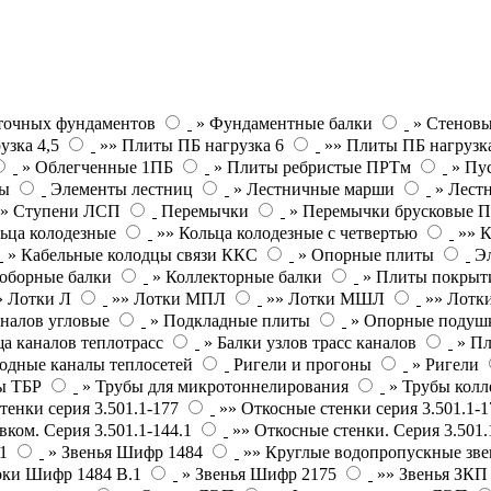
точных фундаментов
» Фундаментные балки
» Стеновы
узка 4,5
»» Плиты ПБ нагрузка 6
»» Плиты ПБ нагрузк
» Облегченные 1ПБ
» Плиты ребристые ПРТм
» Пу
ты
Элементы лестниц
» Лестничные марши
» Лест
»» Ступени ЛСП
Перемычки
» Перемычки брусковые 
ьца колодезные
»» Кольца колодезные с четвертью
»» К
» Кабельные колодцы связи ККС
» Опорные плиты
Э
оборные балки
» Коллекторные балки
» Плиты покрыт
» Лотки Л
»» Лотки МПЛ
»» Лотки МШЛ
»» Лотки
налов угловые
» Подкладные плиты
» Опорные подушк
а каналов теплотрасс
» Балки узлов трасс каналов
» П
одные каналы теплосетей
Ригели и прогоны
» Ригели
ы ТБР
» Трубы для микротоннелирования
» Трубы кол
тенки серия 3.501.1-177
»» Откосные стенки серия 3.501.1-1
вком. Серия 3.501.1-144.1
»» Откосные стенки. Серия 3.501.
1
» Звенья Шифр 1484
»» Круглые водопропускные зве
оки Шифр 1484 В.1
» Звенья Шифр 2175
»» Звенья ЗК