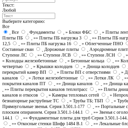
Текст:
Любой
Выберите категорию:
Все
Все
Фундаменты
» Блоки ФБС
» Плиты лен
Плиты ПБ
»» Плиты ПБ нагрузка 3
»» Плиты ПБ нагр
12,5
»» Плиты ПБ нагрузка 16
» Облегченные ПНО
Составные сваи
Дорожные плиты
Аэродромные пли
Ступени ЛС
»» Ступени ЛСВ
»» Ступени ЛСН
» Колодцы железобетонные
» Бетонные кольца
»» Кол
четвертью
» Крышки колодцев
» Днища колодцев
перекрытий камер ВП
» Плиты ВП с отверстиями
» Д
каналов
» Лотки железобетонные
»» Лотки ЛК
»
покрытия каналов ПТ
»» Днища каналов
»» Днища ка
»» Плиты перекрытия каналов теплотрасс
»» Плиты днищ
каналов и откосов
» Камеры тепловых сетей
» Непрох
безнапорные раструбные ТС
» Трубы ТБ; ТБП
» Труб
Прямоугольные звенья. Серия 3.501.1-177
»» Портальные с
плоским опиранием. Серия 3.501.1-144.1
»» Звенья с оголо
144.1
»» Фундаментные плиты для труб Серия 3.501.1-144.
»» Откосные стенки Шифр 1484 В.1
»» Лекальные бл