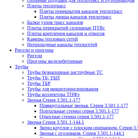
Опорные подушки для теплотрасс и путепроводов
Плиты теплотрасс
Плиты перекрытия каналов теплотрасс
Плиты днища каналов теплотрасс
Балки узлов трасс каналов
Плиты перекрытий сплошные ПТВс
Плиты крепления каналов и откосов
Камеры тепловых сетей
Непроходные каналы теплосетей
Ригели и прогоны
Ригели
Прогоны железобетонные
Трубы
Трубы безнапорные раструбные ТС
Трубы ТБ; ТБП
Трубы ТБР
Трубы для микротоннелирования
Трубы коллектора ТПФэ
Звенья Серия 3.501.1-177
Прямоугольные звенья. Серия 3.501.1-177
Портальные стенки серия 3.501.1-177
Откосные стенки серия 3.501.1-177
Звенья Серия 3.501.1-144.1
Звено круглое с плоским опиранием. Серия 3.
Звенья с оголовком. Серия 3.501.1-144.1