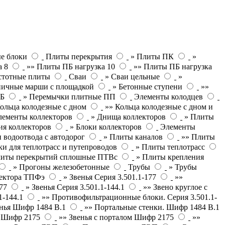
е блоки
Плиты перекрытия
» Плиты ПК
»
а 8
»» Плиты ПБ нагрузка 10
»» Плиты ПБ нагрузка
стотные плиты
Сваи
» Сваи цельные
»
ничные марши с площадкой
» Бетонные ступени
»»
ПБ
» Перемычки плитные ПП
Элементы колодцев
ольца колодезные с дном
»» Кольца колодезные с дном и
лементы коллекторов
» Днища коллекторов
» Плиты
ия коллекторов
» Блоки коллекторов
Элементы
 водоотвода с автодорог
» Плиты каналов
»» Плиты
и для теплотрасс и путепроводов
» Плиты теплотрасс
литы перекрытий сплошные ПТВс
» Плиты крепления
» Прогоны железобетонные
Трубы
» Трубы
лектора ТПФэ
» Звенья Серия 3.501.1-177
»»
77
» Звенья Серия 3.501.1-144.1
»» Звено круглое с
1-144.1
»» Противофильтрационные блоки. Серия 3.501.1-
нья Шифр 1484 В.1
»» Портальные стенки. Шифр 1484 В.1
П Шифр 2175
»» Звенья с порталом Шифр 2175
»»