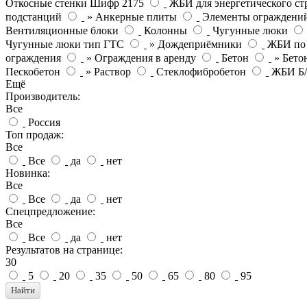
Откосные стенки Шифр 2175
ЖБИ для энергетического ст
подстанций
» Анкерные плиты
Элементы ограждени
Вентиляционные блоки
Колонны
Чугунные люки
Чугунные люки тип ГТС
» Дождеприёмники
ЖБИ по
ограждения
» Ограждения в аренду
Бетон
» Бето
Пескобетон
» Раствор
Стеклофибробетон
ЖБИ Б
Ещё
Производитель:
Все
Россия
Топ продаж:
Все
Все
да
нет
Новинка:
Все
Все
да
нет
Спецпредложение:
Все
Все
да
нет
Результатов на странице:
30
5
20
35
50
65
80
95
Найти