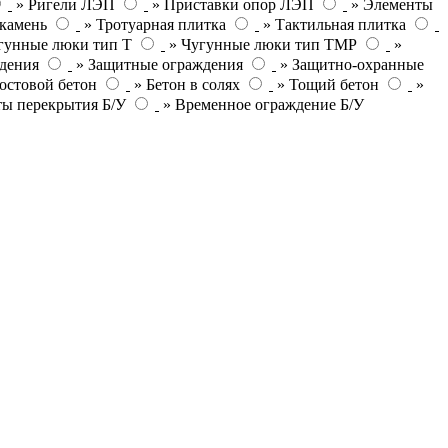
» Ригели ЛЭП
» Приставки опор ЛЭП
» Элементы
камень
» Тротуарная плитка
» Тактильная плитка
гунные люки тип Т
» Чугунные люки тип ТМР
»
дения
» Защитные ограждения
» Защитно-охранные
остовой бетон
» Бетон в солях
» Тощий бетон
»
ты перекрытия Б/У
» Временное ограждение Б/У