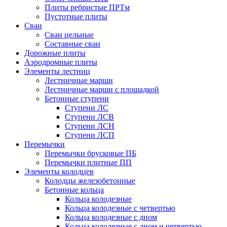
Плиты ребристые ПРТм
Пустотные плиты
Сваи
Сваи цельные
Составные сваи
Дорожные плиты
Аэродромные плиты
Элементы лестниц
Лестничные марши
Лестничные марши с площадкой
Бетонные ступени
Ступени ЛС
Ступени ЛСВ
Ступени ЛСН
Ступени ЛСП
Перемычки
Перемычки брусковые ПБ
Перемычки плитные ПП
Элементы колодцев
Колодцы железобетонные
Бетонные кольца
Кольца колодезные
Кольца колодезные с четвертью
Кольца колодезные с дном
Кольца колодезные с дном и четвертью