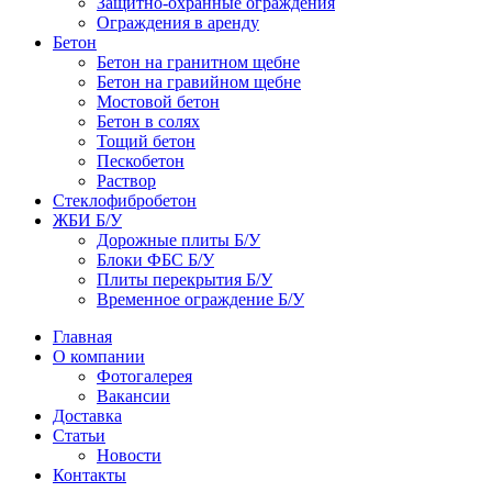
Защитно-охранные ограждения
Ограждения в аренду
Бетон
Бетон на гранитном щебне
Бетон на гравийном щебне
Мостовой бетон
Бетон в солях
Тощий бетон
Пескобетон
Раствор
Стеклофибробетон
ЖБИ Б/У
Дорожные плиты Б/У
Блоки ФБС Б/У
Плиты перекрытия Б/У
Временное ограждение Б/У
Главная
О компании
Фотогалерея
Вакансии
Доставка
Статьи
Новости
Контакты