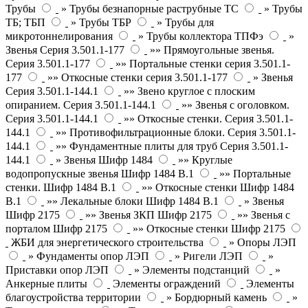
Трубы
» Трубы безнапорные раструбные ТС
» Трубы
ТБ; ТБП
» Трубы ТБР
» Трубы для
микротоннелирования
» Трубы коллектора ТПФэ
»
Звенья Серия 3.501.1-177
»» Прямоугольные звенья.
Серия 3.501.1-177
»» Портальные стенки серия 3.501.1-
177
»» Откосные стенки серия 3.501.1-177
» Звенья
Серия 3.501.1-144.1
»» Звено круглое с плоским
опиранием. Серия 3.501.1-144.1
»» Звенья с оголовком.
Серия 3.501.1-144.1
»» Откосные стенки. Серия 3.501.1-
144.1
»» Противофильтрационные блоки. Серия 3.501.1-
144.1
»» Фундаментные плиты для труб Серия 3.501.1-
144.1
» Звенья Шифр 1484
»» Круглые
водопропускные звенья Шифр 1484 В.1
»» Портальные
стенки. Шифр 1484 В.1
»» Откосные стенки Шифр 1484
В.1
»» Лекальные блоки Шифр 1484 В.1
» Звенья
Шифр 2175
»» Звенья ЗКП Шифр 2175
»» Звенья с
порталом Шифр 2175
»» Откосные стенки Шифр 2175
ЖБИ для энергетического строительства
» Опоры ЛЭП
» Фундаменты опор ЛЭП
» Ригели ЛЭП
»
Приставки опор ЛЭП
» Элементы подстанций
»
Анкерные плиты
Элементы ограждений
Элементы
благоустройства территории
» Бордюрный камень
»