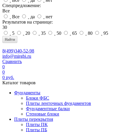
Все
да
нет
Спецпредложение:
Все
Все
да
нет
Результатов на странице:
30
5
20
35
50
65
80
95
Найти
8(499)340-52-98
info@mirgbi.ru
Сравнить
0
0
0
руб.
Каталог товаров
Фундаменты
Блоки ФБС
Плиты ленточных фундаментов
Фундаментные балки
Стеновые блоки
Плиты перекрытия
Плиты ПК
Плиты ПБ