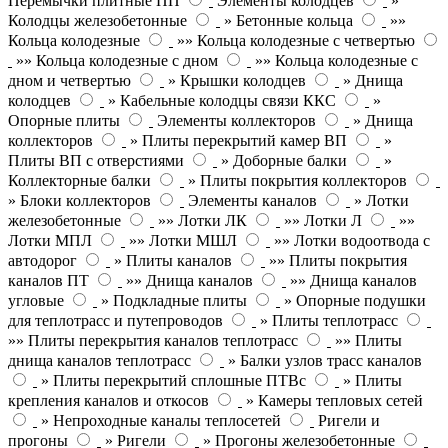
Перемычки плитные ПП
Элементы колодцев
»
Колодцы железобетонные
» Бетонные кольца
»»
Кольца колодезные
»» Кольца колодезные с четвертью
»» Кольца колодезные с дном
»» Кольца колодезные с
дном и четвертью
» Крышки колодцев
» Днища
колодцев
» Кабельные колодцы связи ККС
»
Опорные плиты
Элементы коллекторов
» Днища
коллекторов
» Плиты перекрытий камер ВП
»
Плиты ВП с отверстиями
» Доборные балки
»
Коллекторные балки
» Плиты покрытия коллекторов
» Блоки коллекторов
Элементы каналов
» Лотки
железобетонные
»» Лотки ЛК
»» Лотки Л
»»
Лотки МПЛ
»» Лотки МШЛ
»» Лотки водоотвода с
автодорог
» Плиты каналов
»» Плиты покрытия
каналов ПТ
»» Днища каналов
»» Днища каналов
угловые
» Подкладные плиты
» Опорные подушки
для теплотрасс и путепроводов
» Плиты теплотрасс
»» Плиты перекрытия каналов теплотрасс
»» Плиты
днища каналов теплотрасс
» Балки узлов трасс каналов
» Плиты перекрытий сплошные ПТВс
» Плиты
крепления каналов и откосов
» Камеры тепловых сетей
» Непроходные каналы теплосетей
Ригели и
прогоны
» Ригели
» Прогоны железобетонные