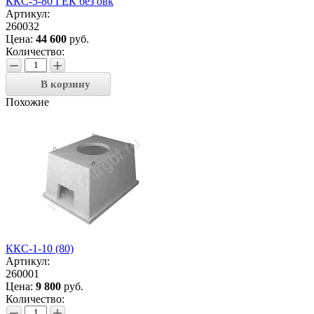
ККС-5-80 ГЕК без овк
Артикул:
260032
Цена:
44 600
руб.
Количество:
−
+
В корзину
Похожие
ККС-1-10 (80)
Артикул:
260001
Цена:
9 800
руб.
Количество:
−
+