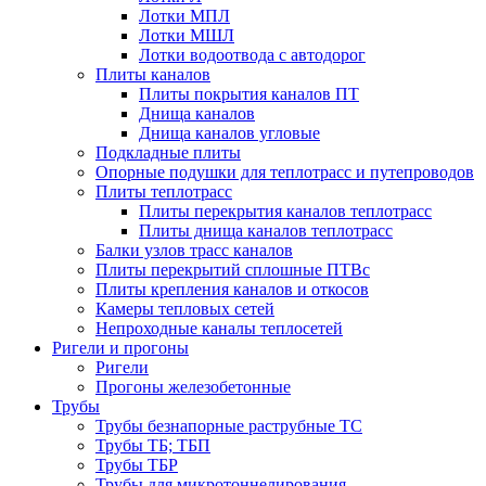
Лотки МПЛ
Лотки МШЛ
Лотки водоотвода с автодорог
Плиты каналов
Плиты покрытия каналов ПТ
Днища каналов
Днища каналов угловые
Подкладные плиты
Опорные подушки для теплотрасс и путепроводов
Плиты теплотрасс
Плиты перекрытия каналов теплотрасс
Плиты днища каналов теплотрасс
Балки узлов трасс каналов
Плиты перекрытий сплошные ПТВс
Плиты крепления каналов и откосов
Камеры тепловых сетей
Непроходные каналы теплосетей
Ригели и прогоны
Ригели
Прогоны железобетонные
Трубы
Трубы безнапорные раструбные ТС
Трубы ТБ; ТБП
Трубы ТБР
Трубы для микротоннелирования