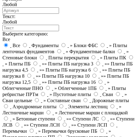
Любой
Текст:
Любой
Выберите категорию:
Все
Все
Фундаменты
» Блоки ФБС
» Плиты
ленточных фундаментов
» Фундаментные балки
»
Стеновые блоки
Плиты перекрытия
» Плиты ПК
» Плиты ПБ
»» Плиты ПБ нагрузка 3
»» Плиты ПБ
нагрузка 4,5
»» Плиты ПБ нагрузка 6
»» Плиты ПБ
нагрузка 8
»» Плиты ПБ нагрузка 10
»» Плиты ПБ
нагрузка 12,5
»» Плиты ПБ нагрузка 16
»
Облегченные ПНО
» Облегченные 1ПБ
» Плиты
ребристые ПРТм
» Пустотные плиты
Сваи
»
Сваи цельные
» Составные сваи
Дорожные плиты
Аэродромные плиты
Элементы лестниц
»
Лестничные марши
» Лестничные марши с площадкой
» Бетонные ступени
»» Ступени ЛС
»» Ступени
ЛСВ
»» Ступени ЛСН
»» Ступени ЛСП
Перемычки
» Перемычки брусковые ПБ
»