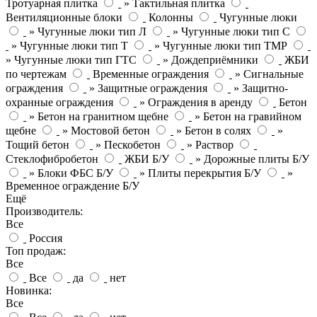
Тротуарная плитка
» Тактильная плитка
Вентиляционные блоки
Колонны
Чугунные люки
» Чугунные люки тип Л
» Чугунные люки тип С
» Чугунные люки тип Т
» Чугунные люки тип ТМР
» Чугунные люки тип ГТС
» Дождеприёмники
ЖБИ
по чертежам
Временные ограждения
» Сигнальные
ограждения
» Защитные ограждения
» Защитно-
охранные ограждения
» Ограждения в аренду
Бетон
» Бетон на гранитном щебне
» Бетон на гравийном
щебне
» Мостовой бетон
» Бетон в солях
»
Тощий бетон
» Пескобетон
» Раствор
Стеклофибробетон
ЖБИ Б/У
» Дорожные плиты Б/У
» Блоки ФБС Б/У
» Плиты перекрытия Б/У
»
Временное ограждение Б/У
Ещё
Производитель:
Все
Россия
Топ продаж:
Все
Все
да
нет
Новинка:
Все