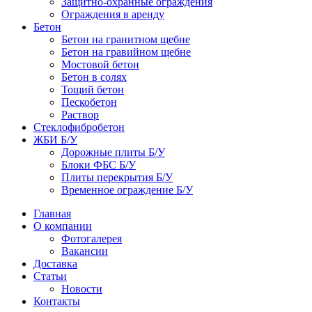
Защитно-охранные ограждения
Ограждения в аренду
Бетон
Бетон на гранитном щебне
Бетон на гравийном щебне
Мостовой бетон
Бетон в солях
Тощий бетон
Пескобетон
Раствор
Стеклофибробетон
ЖБИ Б/У
Дорожные плиты Б/У
Блоки ФБС Б/У
Плиты перекрытия Б/У
Временное ограждение Б/У
Главная
О компании
Фотогалерея
Вакансии
Доставка
Статьи
Новости
Контакты