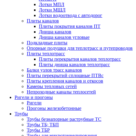
Лотки МПЛ
Лотки МШЛ
Лотки водоотвода с автодорог
Плиты каналов
Плиты покрытия каналов ПТ
Днища каналов
Днища каналов угловые
Подкладные плиты
Опорные подушки для теплотрасс и путепроводов
Плиты теплотрасс
Плиты перекрытия каналов теплотрасс
Плиты днища каналов теплотрасс
Балки узлов трасс каналов
Плиты перекрытий сплошные ПТВс
Плиты крепления каналов и откосов
Камеры тепловых сетей
Непроходные каналы теплосетей
Ригели и прогоны
Ригели
Прогоны железобетонные
Трубы
Трубы безнапорные раструбные ТС
Трубы ТБ; ТБП
Трубы ТБР
Трубы для микротоннелирования