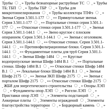
Трубы
» Трубы безнапорные раструбные ТС
» Трубы
ТБ; ТБП
» Трубы ТБР
» Трубы для
микротоннелирования
» Трубы коллектора ТПФэ
»
Звенья Серия 3.501.1-177
»» Прямоугольные звенья.
Серия 3.501.1-177
»» Портальные стенки серия 3.501.1-
177
»» Откосные стенки серия 3.501.1-177
» Звенья
Серия 3.501.1-144.1
»» Звено круглое с плоским
опиранием. Серия 3.501.1-144.1
»» Звенья с оголовком.
Серия 3.501.1-144.1
»» Откосные стенки. Серия 3.501.1-
144.1
»» Противофильтрационные блоки. Серия 3.501.1-
144.1
»» Фундаментные плиты для труб Серия 3.501.1-
144.1
» Звенья Шифр 1484
»» Круглые
водопропускные звенья Шифр 1484 В.1
»» Портальные
стенки. Шифр 1484 В.1
»» Откосные стенки Шифр 1484
В.1
»» Лекальные блоки Шифр 1484 В.1
» Звенья
Шифр 2175
»» Звенья ЗКП Шифр 2175
»» Звенья с
порталом Шифр 2175
»» Откосные стенки Шифр 2175
ЖБИ для энергетического строительства
» Опоры ЛЭП
» Фундаменты опор ЛЭП
» Ригели ЛЭП
»
Приставки опор ЛЭП
» Элементы подстанций
»
Анкерные плиты
Элементы ограждений
Элементы
благоустройства территории
» Бордюрный камень
»