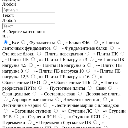
Любой
Текст:
Любой
Выберите категорию:
Все
Все
Фундаменты
» Блоки ФБС
» Плиты
ленточных фундаментов
» Фундаментные балки
»
Стеновые блоки
Плиты перекрытия
» Плиты ПК
» Плиты ПБ
»» Плиты ПБ нагрузка 3
»» Плиты ПБ
нагрузка 4,5
»» Плиты ПБ нагрузка 6
»» Плиты ПБ
нагрузка 8
»» Плиты ПБ нагрузка 10
»» Плиты ПБ
нагрузка 12,5
»» Плиты ПБ нагрузка 16
»
Облегченные ПНО
» Облегченные 1ПБ
» Плиты
ребристые ПРТм
» Пустотные плиты
Сваи
»
Сваи цельные
» Составные сваи
Дорожные плиты
Аэродромные плиты
Элементы лестниц
»
Лестничные марши
» Лестничные марши с площадкой
» Бетонные ступени
»» Ступени ЛС
»» Ступени
ЛСВ
»» Ступени ЛСН
»» Ступени ЛСП
Перемычки
» Перемычки брусковые ПБ
»