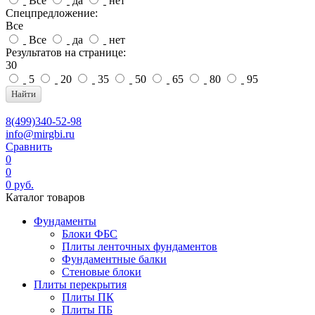
Все
да
нет
Спецпредложение:
Все
Все
да
нет
Результатов на странице:
30
5
20
35
50
65
80
95
Найти
8(499)340-52-98
info@mirgbi.ru
Сравнить
0
0
0
руб.
Каталог товаров
Фундаменты
Блоки ФБС
Плиты ленточных фундаментов
Фундаментные балки
Стеновые блоки
Плиты перекрытия
Плиты ПК
Плиты ПБ