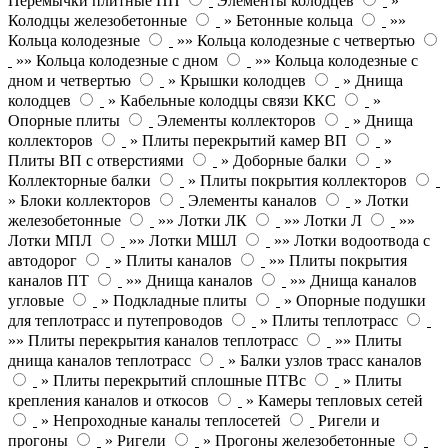
Перемычки плитные ПП
Элементы колодцев
»
Колодцы железобетонные
» Бетонные кольца
»»
Кольца колодезные
»» Кольца колодезные с четвертью
»» Кольца колодезные с дном
»» Кольца колодезные с
дном и четвертью
» Крышки колодцев
» Днища
колодцев
» Кабельные колодцы связи ККС
»
Опорные плиты
Элементы коллекторов
» Днища
коллекторов
» Плиты перекрытий камер ВП
»
Плиты ВП с отверстиями
» Доборные балки
»
Коллекторные балки
» Плиты покрытия коллекторов
» Блоки коллекторов
Элементы каналов
» Лотки
железобетонные
»» Лотки ЛК
»» Лотки Л
»»
Лотки МПЛ
»» Лотки МШЛ
»» Лотки водоотвода с
автодорог
» Плиты каналов
»» Плиты покрытия
каналов ПТ
»» Днища каналов
»» Днища каналов
угловые
» Подкладные плиты
» Опорные подушки
для теплотрасс и путепроводов
» Плиты теплотрасс
»» Плиты перекрытия каналов теплотрасс
»» Плиты
днища каналов теплотрасс
» Балки узлов трасс каналов
» Плиты перекрытий сплошные ПТВс
» Плиты
крепления каналов и откосов
» Камеры тепловых сетей
» Непроходные каналы теплосетей
Ригели и
прогоны
» Ригели
» Прогоны железобетонные