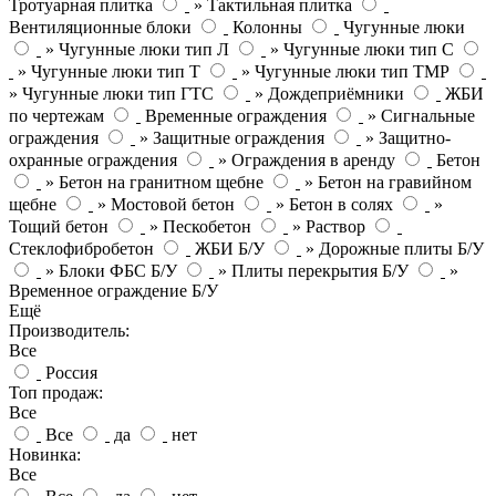
Тротуарная плитка
» Тактильная плитка
Вентиляционные блоки
Колонны
Чугунные люки
» Чугунные люки тип Л
» Чугунные люки тип С
» Чугунные люки тип Т
» Чугунные люки тип ТМР
» Чугунные люки тип ГТС
» Дождеприёмники
ЖБИ
по чертежам
Временные ограждения
» Сигнальные
ограждения
» Защитные ограждения
» Защитно-
охранные ограждения
» Ограждения в аренду
Бетон
» Бетон на гранитном щебне
» Бетон на гравийном
щебне
» Мостовой бетон
» Бетон в солях
»
Тощий бетон
» Пескобетон
» Раствор
Стеклофибробетон
ЖБИ Б/У
» Дорожные плиты Б/У
» Блоки ФБС Б/У
» Плиты перекрытия Б/У
»
Временное ограждение Б/У
Ещё
Производитель:
Все
Россия
Топ продаж:
Все
Все
да
нет
Новинка:
Все