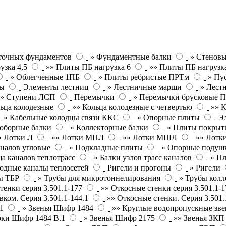
точных фундаментов
» Фундаментные балки
» Стеновы
узка 4,5
»» Плиты ПБ нагрузка 6
»» Плиты ПБ нагрузк
» Облегченные 1ПБ
» Плиты ребристые ПРТм
» Пу
ты
Элементы лестниц
» Лестничные марши
» Лест
»» Ступени ЛСП
Перемычки
» Перемычки брусковые 
ьца колодезные
»» Кольца колодезные с четвертью
»» К
» Кабельные колодцы связи ККС
» Опорные плиты
Э
оборные балки
» Коллекторные балки
» Плиты покрыт
» Лотки Л
»» Лотки МПЛ
»» Лотки МШЛ
»» Лотки
налов угловые
» Подкладные плиты
» Опорные подушк
а каналов теплотрасс
» Балки узлов трасс каналов
» П
одные каналы теплосетей
Ригели и прогоны
» Ригели
ы ТБР
» Трубы для микротоннелирования
» Трубы кол
тенки серия 3.501.1-177
»» Откосные стенки серия 3.501.1-1
вком. Серия 3.501.1-144.1
»» Откосные стенки. Серия 3.501.
1
» Звенья Шифр 1484
»» Круглые водопропускные зве
оки Шифр 1484 В.1
» Звенья Шифр 2175
»» Звенья ЗК