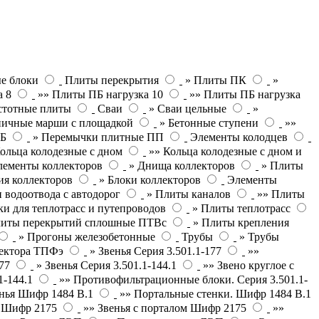
е блоки
Плиты перекрытия
» Плиты ПК
»
а 8
»» Плиты ПБ нагрузка 10
»» Плиты ПБ нагрузка
стотные плиты
Сваи
» Сваи цельные
»
ничные марши с площадкой
» Бетонные ступени
»»
ПБ
» Перемычки плитные ПП
Элементы колодцев
ольца колодезные с дном
»» Кольца колодезные с дном и
лементы коллекторов
» Днища коллекторов
» Плиты
ия коллекторов
» Блоки коллекторов
Элементы
 водоотвода с автодорог
» Плиты каналов
»» Плиты
и для теплотрасс и путепроводов
» Плиты теплотрасс
литы перекрытий сплошные ПТВс
» Плиты крепления
» Прогоны железобетонные
Трубы
» Трубы
лектора ТПФэ
» Звенья Серия 3.501.1-177
»»
77
» Звенья Серия 3.501.1-144.1
»» Звено круглое с
1-144.1
»» Противофильтрационные блоки. Серия 3.501.1-
нья Шифр 1484 В.1
»» Портальные стенки. Шифр 1484 В.1
П Шифр 2175
»» Звенья с порталом Шифр 2175
»»