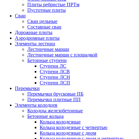
Плиты ребристые ПРТм
Пустотные плиты
Сваи
Сваи цельные
Составные сваи
Дорожные плиты
Аэродромные плиты
Элементы лестниц
Лестничные марши
Лестничные марши с площадкой
Бетонные ступени
Ступени ЛС
Ступени ЛСВ
Ступени ЛСН
Ступени ЛСП
Перемычки
Перемычки брусковые ПБ
Перемычки плитные ПП
Элементы колодцев
Колодцы железобетонные
Бетонные кольца
Кольца колодезные
Кольца колодезные с четвертью
Кольца колодезные с дном
Кольца колодезные с дном и четвертью