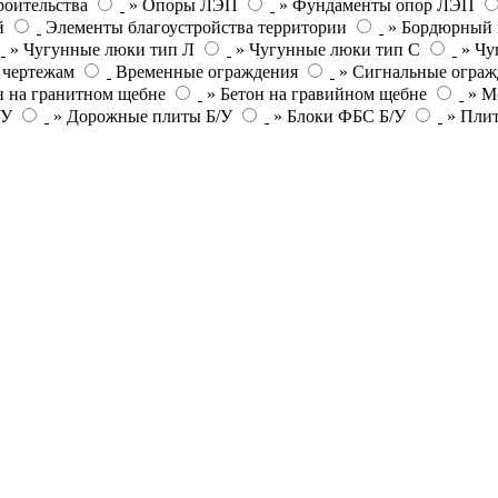
роительства
» Опоры ЛЭП
» Фундаменты опор ЛЭП
й
Элементы благоустройства территории
» Бордюрный 
» Чугунные люки тип Л
» Чугунные люки тип С
» Чу
 чертежам
Временные ограждения
» Сигнальные ограж
н на гранитном щебне
» Бетон на гравийном щебне
» М
/У
» Дорожные плиты Б/У
» Блоки ФБС Б/У
» Пли