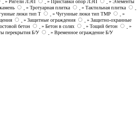
» Ригели ЛЭП
» Приставки опор ЛЭП
» Элементы
камень
» Тротуарная плитка
» Тактильная плитка
гунные люки тип Т
» Чугунные люки тип ТМР
»
дения
» Защитные ограждения
» Защитно-охранные
остовой бетон
» Бетон в солях
» Тощий бетон
»
ты перекрытия Б/У
» Временное ограждение Б/У