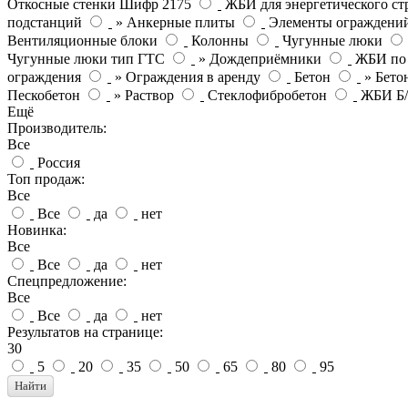
Откосные стенки Шифр 2175
ЖБИ для энергетического ст
подстанций
» Анкерные плиты
Элементы ограждени
Вентиляционные блоки
Колонны
Чугунные люки
Чугунные люки тип ГТС
» Дождеприёмники
ЖБИ по
ограждения
» Ограждения в аренду
Бетон
» Бето
Пескобетон
» Раствор
Стеклофибробетон
ЖБИ Б
Ещё
Производитель:
Все
Россия
Топ продаж:
Все
Все
да
нет
Новинка:
Все
Все
да
нет
Спецпредложение:
Все
Все
да
нет
Результатов на странице:
30
5
20
35
50
65
80
95
Найти