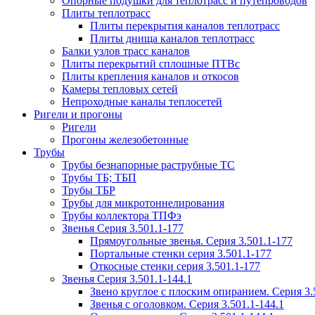
Опорные подушки для теплотрасс и путепроводов
Плиты теплотрасс
Плиты перекрытия каналов теплотрасс
Плиты днища каналов теплотрасс
Балки узлов трасс каналов
Плиты перекрытий сплошные ПТВс
Плиты крепления каналов и откосов
Камеры тепловых сетей
Непроходные каналы теплосетей
Ригели и прогоны
Ригели
Прогоны железобетонные
Трубы
Трубы безнапорные раструбные ТС
Трубы ТБ; ТБП
Трубы ТБР
Трубы для микротоннелирования
Трубы коллектора ТПФэ
Звенья Серия 3.501.1-177
Прямоугольные звенья. Серия 3.501.1-177
Портальные стенки серия 3.501.1-177
Откосные стенки серия 3.501.1-177
Звенья Серия 3.501.1-144.1
Звено круглое с плоским опиранием. Серия 3.
Звенья с оголовком. Серия 3.501.1-144.1