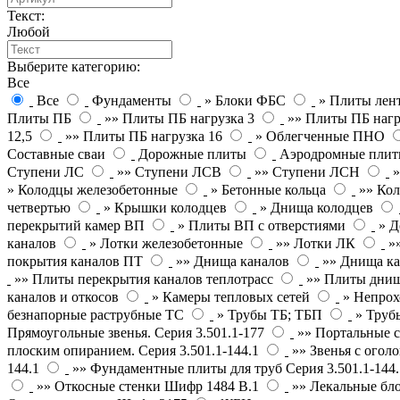
Текст:
Любой
Выберите категорию:
Все
Все
Фундаменты
» Блоки ФБС
» Плиты лен
Плиты ПБ
»» Плиты ПБ нагрузка 3
»» Плиты ПБ нагр
12,5
»» Плиты ПБ нагрузка 16
» Облегченные ПНО
Составные сваи
Дорожные плиты
Аэродромные пли
Ступени ЛС
»» Ступени ЛСВ
»» Ступени ЛСН
» Колодцы железобетонные
» Бетонные кольца
»» Кол
четвертью
» Крышки колодцев
» Днища колодцев
перекрытий камер ВП
» Плиты ВП с отверстиями
» Д
каналов
» Лотки железобетонные
»» Лотки ЛК
»
покрытия каналов ПТ
»» Днища каналов
»» Днища ка
»» Плиты перекрытия каналов теплотрасс
»» Плиты днищ
каналов и откосов
» Камеры тепловых сетей
» Непрох
безнапорные раструбные ТС
» Трубы ТБ; ТБП
» Труб
Прямоугольные звенья. Серия 3.501.1-177
»» Портальные с
плоским опиранием. Серия 3.501.1-144.1
»» Звенья с оголо
144.1
»» Фундаментные плиты для труб Серия 3.501.1-144.
»» Откосные стенки Шифр 1484 В.1
»» Лекальные бл