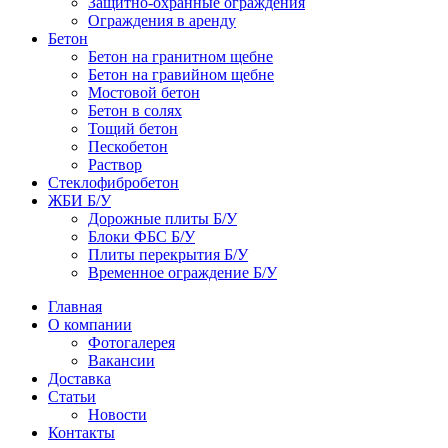
Защитно-охранные ограждения
Ограждения в аренду
Бетон
Бетон на гранитном щебне
Бетон на гравийном щебне
Мостовой бетон
Бетон в солях
Тощий бетон
Пескобетон
Раствор
Стеклофибробетон
ЖБИ Б/У
Дорожные плиты Б/У
Блоки ФБС Б/У
Плиты перекрытия Б/У
Временное ограждение Б/У
Главная
О компании
Фотогалерея
Вакансии
Доставка
Статьи
Новости
Контакты