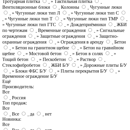
Тротуарная плитка
» Тактильная плитка
Вентиляционные блоки
Колонны
Чугунные люки
» Чугунные люки тип Л
» Чугунные люки тип С
» Чугунные люки тип Т
» Чугунные люки тип ТМР
» Чугунные люки тип ГТС
» Дождеприёмники
ЖБИ
по чертежам
Временные ограждения
» Сигнальные
ограждения
» Защитные ограждения
» Защитно-
охранные ограждения
» Ограждения в аренду
Бетон
» Бетон на гранитном щебне
» Бетон на гравийном
щебне
» Мостовой бетон
» Бетон в солях
»
Тощий бетон
» Пескобетон
» Раствор
Стеклофибробетон
ЖБИ Б/У
» Дорожные плиты Б/У
» Блоки ФБС Б/У
» Плиты перекрытия Б/У
»
Временное ограждение Б/У
Ещё
Производитель:
Все
Россия
Топ продаж:
Все
Все
да
нет
Новинка:
Все