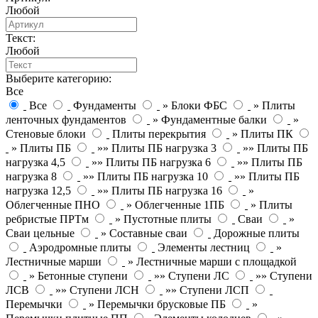
Любой
Текст:
Любой
Выберите категорию:
Все
Все
Фундаменты
» Блоки ФБС
» Плиты
ленточных фундаментов
» Фундаментные балки
»
Стеновые блоки
Плиты перекрытия
» Плиты ПК
» Плиты ПБ
»» Плиты ПБ нагрузка 3
»» Плиты ПБ
нагрузка 4,5
»» Плиты ПБ нагрузка 6
»» Плиты ПБ
нагрузка 8
»» Плиты ПБ нагрузка 10
»» Плиты ПБ
нагрузка 12,5
»» Плиты ПБ нагрузка 16
»
Облегченные ПНО
» Облегченные 1ПБ
» Плиты
ребристые ПРТм
» Пустотные плиты
Сваи
»
Сваи цельные
» Составные сваи
Дорожные плиты
Аэродромные плиты
Элементы лестниц
»
Лестничные марши
» Лестничные марши с площадкой
» Бетонные ступени
»» Ступени ЛС
»» Ступени
ЛСВ
»» Ступени ЛСН
»» Ступени ЛСП
Перемычки
» Перемычки брусковые ПБ
»