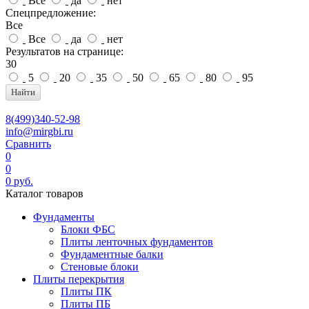
Все
да
нет
Спецпредложение:
Все
Все
да
нет
Результатов на странице:
30
5
20
35
50
65
80
95
Найти
8(499)340-52-98
info@mirgbi.ru
Сравнить
0
0
0
руб.
Каталог товаров
Фундаменты
Блоки ФБС
Плиты ленточных фундаментов
Фундаментные балки
Стеновые блоки
Плиты перекрытия
Плиты ПК
Плиты ПБ