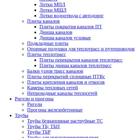
Лотки МПЛ
Лотки МШЛ
Лотки водоотвода с автодорог
Плиты каналов
Плиты покрытия каналов ПТ
Днища каналов
Днища каналов угловые
Подкладные плиты
Опорные подушки для теплотрасс и путепроводов
Плиты теплотрасс
Плиты перекрытия каналов теплотрасс
Плиты днища каналов теплотрасс
Балки узлов трасс каналов
Плиты перекрытий сплошные ПТВс
Плиты крепления каналов и откосов
Камеры тепловых сетей
Непроходные каналы теплосетей
Ригели и прогоны
Ригели
Прогоны железобетонные
Трубы
Трубы безнапорные раструбные ТС
Трубы ТБ; ТБП
Трубы ТБР
Трубы для микротоннелирования