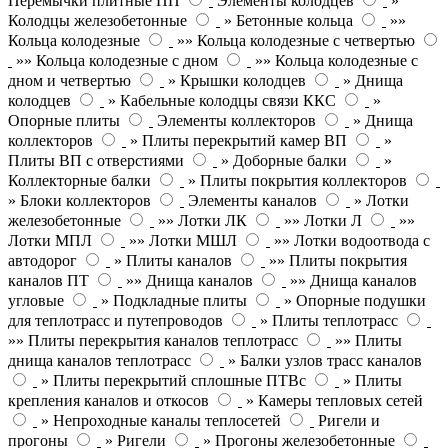
Перемычки плитные ПП
Элементы колодцев
»
Колодцы железобетонные
» Бетонные кольца
»»
Кольца колодезные
»» Кольца колодезные с четвертью
»» Кольца колодезные с дном
»» Кольца колодезные с
дном и четвертью
» Крышки колодцев
» Днища
колодцев
» Кабельные колодцы связи ККС
»
Опорные плиты
Элементы коллекторов
» Днища
коллекторов
» Плиты перекрытий камер ВП
»
Плиты ВП с отверстиями
» Доборные балки
»
Коллекторные балки
» Плиты покрытия коллекторов
» Блоки коллекторов
Элементы каналов
» Лотки
железобетонные
»» Лотки ЛК
»» Лотки Л
»»
Лотки МПЛ
»» Лотки МШЛ
»» Лотки водоотвода с
автодорог
» Плиты каналов
»» Плиты покрытия
каналов ПТ
»» Днища каналов
»» Днища каналов
угловые
» Подкладные плиты
» Опорные подушки
для теплотрасс и путепроводов
» Плиты теплотрасс
»» Плиты перекрытия каналов теплотрасс
»» Плиты
днища каналов теплотрасс
» Балки узлов трасс каналов
» Плиты перекрытий сплошные ПТВс
» Плиты
крепления каналов и откосов
» Камеры тепловых сетей
» Непроходные каналы теплосетей
Ригели и
прогоны
» Ригели
» Прогоны железобетонные