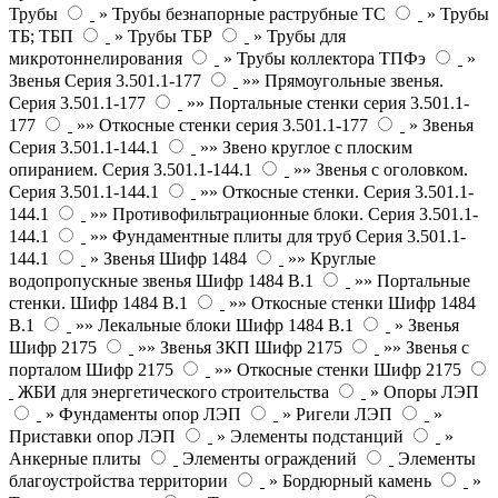
Трубы
» Трубы безнапорные раструбные ТС
» Трубы
ТБ; ТБП
» Трубы ТБР
» Трубы для
микротоннелирования
» Трубы коллектора ТПФэ
»
Звенья Серия 3.501.1-177
»» Прямоугольные звенья.
Серия 3.501.1-177
»» Портальные стенки серия 3.501.1-
177
»» Откосные стенки серия 3.501.1-177
» Звенья
Серия 3.501.1-144.1
»» Звено круглое с плоским
опиранием. Серия 3.501.1-144.1
»» Звенья с оголовком.
Серия 3.501.1-144.1
»» Откосные стенки. Серия 3.501.1-
144.1
»» Противофильтрационные блоки. Серия 3.501.1-
144.1
»» Фундаментные плиты для труб Серия 3.501.1-
144.1
» Звенья Шифр 1484
»» Круглые
водопропускные звенья Шифр 1484 В.1
»» Портальные
стенки. Шифр 1484 В.1
»» Откосные стенки Шифр 1484
В.1
»» Лекальные блоки Шифр 1484 В.1
» Звенья
Шифр 2175
»» Звенья ЗКП Шифр 2175
»» Звенья с
порталом Шифр 2175
»» Откосные стенки Шифр 2175
ЖБИ для энергетического строительства
» Опоры ЛЭП
» Фундаменты опор ЛЭП
» Ригели ЛЭП
»
Приставки опор ЛЭП
» Элементы подстанций
»
Анкерные плиты
Элементы ограждений
Элементы
благоустройства территории
» Бордюрный камень
»